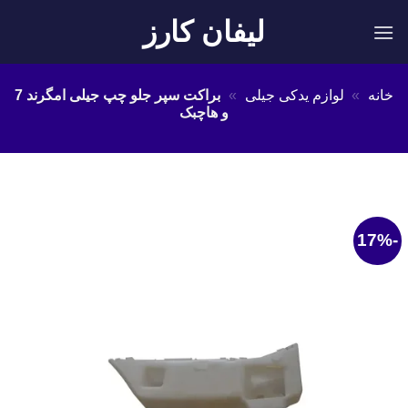
Ski
لیفان کارز
t
conten
خانه
»
لوازم یدکی جیلی
»
براکت سپر جلو چپ جیلی امگرند 7
و هاچبک
-17%