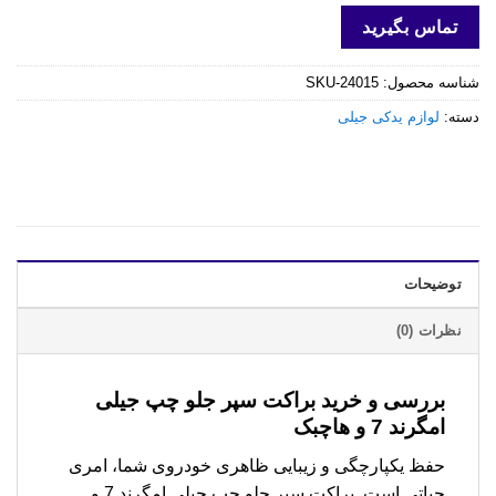
تماس بگیرید
شناسه محصول:
SKU-24015
دسته:
لوازم یدکی جیلی
توضیحات
نظرات (0)
بررسی و خرید
براکت سپر جلو چپ جیلی
امگرند 7 و هاچبک
حفظ یکپارچگی و زیبایی ظاهری خودروی شما، امری
حیاتی است. براکت سپر جلو چپ جیلی امگرند 7 و