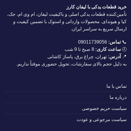
خرید قطعات یدکی با لیفان کارز
تأمین‌کننده قطعات یدکی اصلی و باکیفیت لیفان، ام وی ام، جک،
کیا و هیوندای. محصولات وارداتی و استوک با تضمین کیفیت و
ارسال سریع به سراسر ایران.
📞
تماس:
09011739056
🕗
ساعت کاری:
8 صبح تا 9 شب
📍
آدرس:
تهران، چراغ برق، پاساژ کاشانی
به دلیل حجم بالای سفارشات، تحویل حضوری موقتاً نداریم.
تماس با ما
درباره ما
سیاست حریم خصوصی
سیاست مرجوعی و عودت