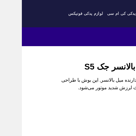
یدکی کی ام سی
لوازم یدکی فونیکس
انسر جک S5
دار شفت بالانسر جک S5، بوش نگهدارنده میل بالانسر. این بوش با طراحی
عث لرزش شدید موتور می‌شود.