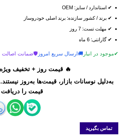
✔ استاندارد / سایز: OEM
✔ برند / کشور سازنده: برند اصلی خودروساز
✔ مهلت تست: 7 روز
✔ گارانتی: 6 ماه
✔
موجود در انبار
🚚
ارسال سریع امروز
🛡️
ضمانت اصالت 
🔥 قیمت روز + تخفیف ویژه 
به‌دلیل نوسانات بازار، قیمت‌ها به‌روز نیستند
قیمت را دریافت ک
تماس بگیرید