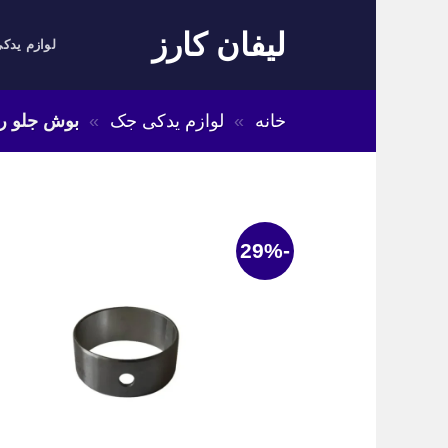
Skip
لیفان کارز
to
لوازم یدکی
content
خانه
»
لوازم یدکی جک
»
بوش جلو را
-29%