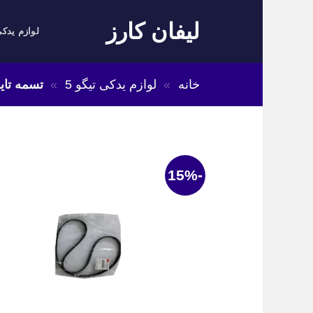
Skip
لیفان کارز
to
لوازم یدکی
content
خانه
»
لوازم یدکی تیگو 5
»
تسمه تایم تیگ
-15%