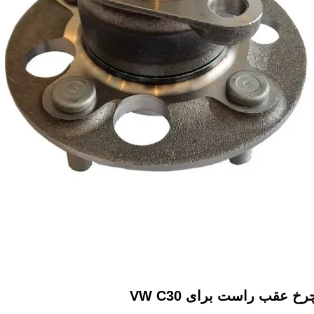
خ عقب راست برای VW C30