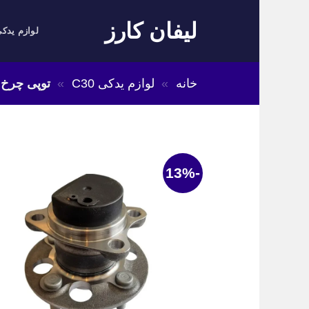
Skip
لیفان کارز
to
لوازم یدکی
content
خانه
»
لوازم یدکی C30
»
توپی چرخ 
-13%