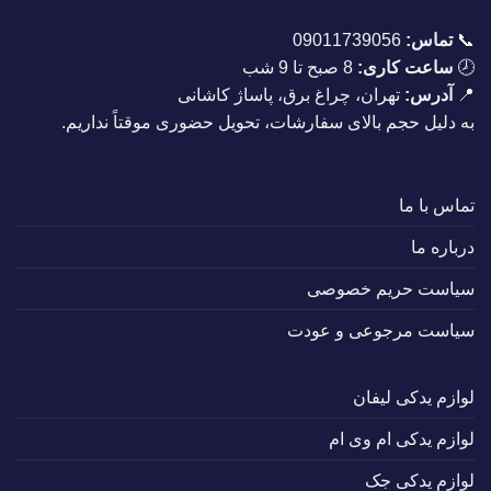
📞
تماس:
09011739056
🕗
ساعت کاری:
8 صبح تا 9 شب
📍
آدرس:
تهران، چراغ برق، پاساژ کاشانی
به دلیل حجم بالای سفارشات، تحویل حضوری موقتاً نداریم.
تماس با ما
درباره ما
سیاست حریم خصوصی
سیاست مرجوعی و عودت
لوازم یدکی لیفان
لوازم یدکی ام وی ام
لوازم یدکی جک