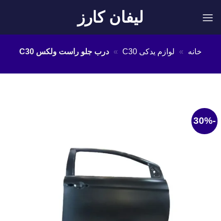
Ski
لیفان کارز
t
conten
خانه
»
لوازم یدکی C30
»
درب جلو راست ولکس C30
-30%