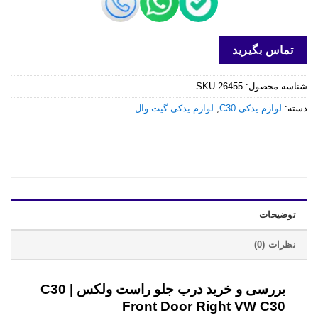
تماس بگیرید
شناسه محصول:
SKU-26455
دسته:
لوازم یدکی C30
,
لوازم یدکی گیت وال
توضیحات
نظرات (0)
بررسی و خرید
درب جلو راست ولکس C30 |
Front Door Right VW C30