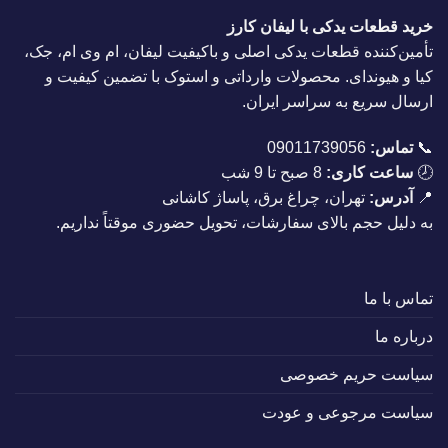
خرید قطعات یدکی با لیفان کارز
تأمین‌کننده قطعات یدکی اصلی و باکیفیت لیفان، ام وی ام، جک،
کیا و هیوندای. محصولات وارداتی و استوک با تضمین کیفیت و
ارسال سریع به سراسر ایران.
📞
تماس:
09011739056
🕗
ساعت کاری:
8 صبح تا 9 شب
📍
آدرس:
تهران، چراغ برق، پاساژ کاشانی
به دلیل حجم بالای سفارشات، تحویل حضوری موقتاً نداریم.
تماس با ما
درباره ما
سیاست حریم خصوصی
سیاست مرجوعی و عودت