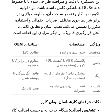
این دستگیره با دقت و ظرافت طراحی شده تا با خطوط
بدنه جک T8 هماهنگی کامل داشته باشد. مواد اولیه
باکیفیت به کار رفته در ساخت آن، مقاومت بالایی در
برابر شرایط جوی مختلف، ضربات احتمالی و استفاده
مکرر را تضمین می‌کند. نصب آسان و تطابق کامل با
محل قرارگیری فابریک، از دیگر مزایای این قطعه است.
ویژگی
مشخصات
استاندارد OEM
موقعیت
جلو، سمت راننده
تطابق کامل
پلاستیک ABS با کیفیت بالا /
مقاوم در برابر UV
جنس
کروم (بسته به مدل)
و ضربه
مشکی مات / نقره‌ای / کروم
فاقد رنگ‌شدگی یا
رنگ
(بسته به مدل)
پوسته شدن
قابلیت
نصب آسان، بدون نیاز به
فیت فابریک
نصب
تغییرات
نکات حرفه‌ای کارشناسان لیفان کارز
تشخیص اصالت:
هنگام خرید، به برچسب اصالت کالا