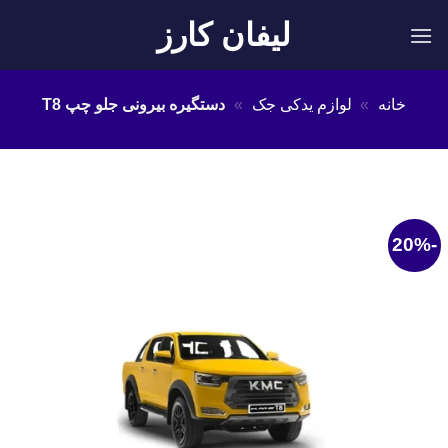
Ski
لیفان کارز
t
conten
خانه
»
لوازم یدکی جک
»
دستگیره بیرونی جلو چپ T8
-20%