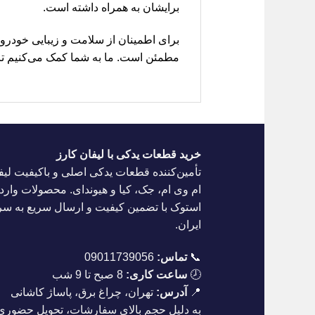
برایشان به همراه داشته است.
برای اطمینان از سلامت و زیبایی خودروی فون
مطمئن است. ما به شما کمک می‌کنیم تا ب
خرید قطعات یدکی با لیفان کارز
تأمین‌کننده قطعات یدکی اصلی و باکیفیت لیف
ام وی ام، جک، کیا و هیوندای. محصولات واردا
استوک با تضمین کیفیت و ارسال سریع به س
ایران.
📞
تماس:
09011739056
🕗
ساعت کاری:
8 صبح تا 9 شب
📍
آدرس:
تهران، چراغ برق، پاساژ کاشانی
به دلیل حجم بالای سفارشات، تحویل حضوری