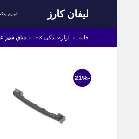
Skip
لیفان کارز
to
لوازم یدکی
content
خانه
»
لوازم یدکی FX
»
دیاق سپر عق
-21%