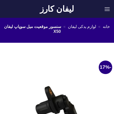
Ski
لیفان کارز
t
conten
خانه
»
لوازم یدکی لیفان
»
سنسور موقعیت میل سوپاپ لیفان
X50
-17%