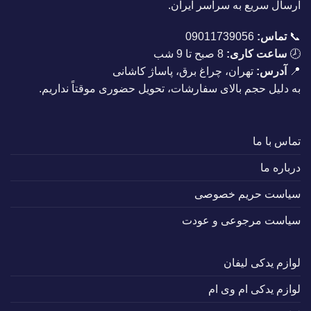
ارسال سریع به سراسر ایران.
📞
تماس:
09011739056
🕗
ساعت کاری:
8 صبح تا 9 شب
📍
آدرس:
تهران، چراغ برق، پاساژ کاشانی
به دلیل حجم بالای سفارشات، تحویل حضوری موقتاً نداریم.
تماس با ما
درباره ما
سیاست حریم خصوصی
سیاست مرجوعی و عودت
لوازم یدکی لیفان
لوازم یدکی ام وی ام