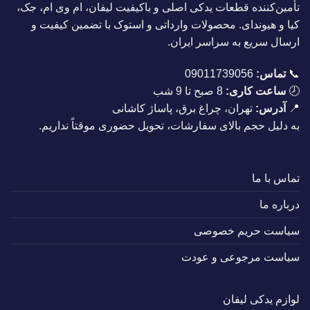
تأمین‌کننده قطعات یدکی اصلی و باکیفیت لیفان، ام وی ام، جک،
کیا و هیوندای. محصولات وارداتی و استوک با تضمین کیفیت و
ارسال سریع به سراسر ایران.
📞
تماس:
09011739056
🕗
ساعت کاری:
8 صبح تا 9 شب
📍
آدرس:
تهران، چراغ برق، پاساژ کاشانی
به دلیل حجم بالای سفارشات، تحویل حضوری موقتاً نداریم.
تماس با ما
درباره ما
سیاست حریم خصوصی
سیاست مرجوعی و عودت
لوازم یدکی لیفان