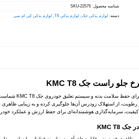
شناسه محصول:
SKU-22575
دسته:
لوازم یدکی جک
,
لوازم یدکی T8
,
لوازم یدکی کی ام سی
 جلو راست جک KMC T8
شلگیر چرخ جلو راست قطع
 و رطوبت، از استهلاک زودرس آن‌ها جلوگیری کرده و به زیبایی ظاهری 
کیفیت، سرمایه‌گذاری هوشمندانه‌ای برای حفظ ارزش و عملکرد خو
 KMC T8
با توجه به طراحی ظاهری قدرتمند و قابلیت‌های آفرود، نیازمند قطعاتی با دوا