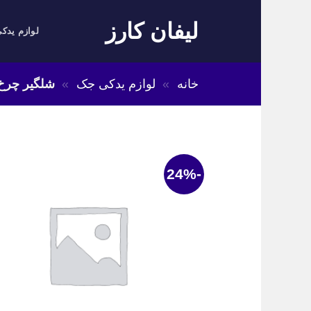
Skip
لیفان کارز
to
لوازم یدکی
content
خانه
»
لوازم یدکی جک
»
شلگیر چرخ 
-24%