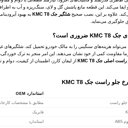
یفا می‌کند. این قطعه مانع پاشش گل و لای، سنگ‌ریزه و آب به اطرا
‌کند. علاوه بر این، نصب صحیح
شلگیر جک KMC T8
به بهبود آیرودینا
ق جلوگیری می‌نماید.
روری است؟
ی‌تواند هزینه‌های سنگینی را به مالک خودرو تحمیل کند. شلگیرهای غیر
ما مقاومت کمی از خود نشان می‌دهند. این امر منجر به ترک خوردگی،
ست اصلی جک KMC T8
از لیفان کارز، اطمینان از کیفیت، دوام و
و راست جک KMC T8
استاندارد OEM
جلو راست
مطابق با مشخصات کارخان
فابریک
ABS
استاندارد