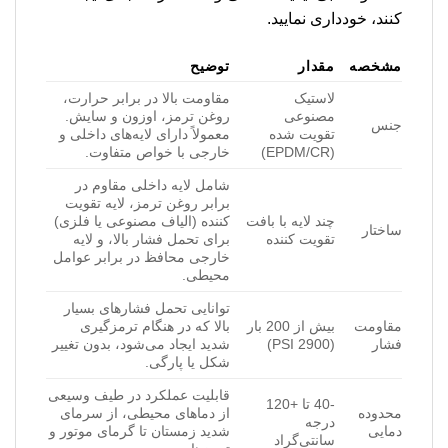
کنند، خودداری نمایید.
مشخصه
مقدار
توضیح
لاستیک
مقاومت بالا در برابر حرارت،
مصنوعی
روغن ترمز، اوزون و سایش.
جنس
تقویت شده
معمولاً دارای لایه‌های داخلی و
(EPDM/CR)
خارجی با خواص متفاوت.
شامل لایه داخلی مقاوم در
برابر روغن ترمز، لایه تقویت
چند لایه با بافت
کننده (الیاف مصنوعی یا فلزی)
ساختار
تقویت کننده
برای تحمل فشار بالا، و لایه
خارجی محافظ در برابر عوامل
محیطی.
توانایی تحمل فشارهای بسیار
مقاومت
بیش از 200 بار
بالا که در هنگام ترمزگیری
فشار
(2900 PSI)
شدید ایجاد می‌شود، بدون تغییر
شکل یا پارگی.
قابلیت عملکرد در طیف وسیعی
-40 تا +120
محدوده
از دماهای محیطی، از سرمای
درجه
دمایی
شدید زمستان تا گرمای موتور و
سانتی‌گراد