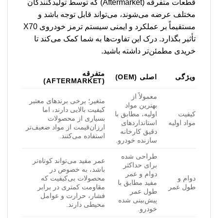
قطعات متفرقه (Aftermarket) که توسط تولیدکنندگان
مختلف عرضه می‌شوند، می‌تواند قابل توجه باشد و
مستقیماً بر عملکرد و ایمنی سیستم ترمز خودروی X70
تأثیر بگذارد. درک این تفاوت‌ها به شما کمک می‌کند تا
خریدی مطمئن‌تر داشته باشید.
متفرقه
ویژگی
اصلی (OEM)
(AFTERMARKET)
معمولاً از
متغیر؛ برخی برندهای معتبر
بهترین مواد
کیفیت بالایی دارند، اما
کیفیت
اولیه، مطابق با
بسیاری از محصولات
مواد اولیه
استانداردهای
ارزان‌قیمت از مواد ضعیف‌تر
دقیق کارخانه
استفاده می‌کنند.
سازنده خودرو.
طراحی شده
عمر مفید می‌تواند کوتاه‌تر
برای حداکثر
باشد، به خصوص در
دوام و عمر
دوام و
محصولات بی‌کیفیت که
مفید مطابق با
طول عمر
مقاومت کمتری در برابر
طول عمر
فشار، حرارت و عوامل
پیش‌بینی شده
محیطی دارند.
خودرو.