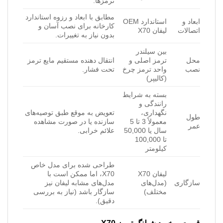
ترمزها.
مطابق با ابعاد و رزوه استاندارد
ابعاد و
استاندارد OEM
کارخانه برای نصب آسان و
اتصالات
لیفان X70
بدون نیاز به تغییرات.
بین سیلندر
محل
ترمز اصلی و
انتقال دهنده مستقیم مایع ترمز
نصب
واحد ترمز چرخ
تحت فشار.
(کالیپر)
بسته به شرایط
رانندگی و
نگهداری،
تعویض به موقع طبق توصیه‌های
طول
معمولاً 3 تا 5
سازنده یا در صورت مشاهده
عمر
سال یا 50,000
علائم خرابی.
تا 100,000
کیلومتر
طراحی شده برای مدل خاص
لیفان X70
X70، اما ممکن است با
سازگاری
(مدل‌های
مدل‌های مشابه لیفان نیز
مختلف)
سازگار باشد (نیاز به بررسی
دقیق).