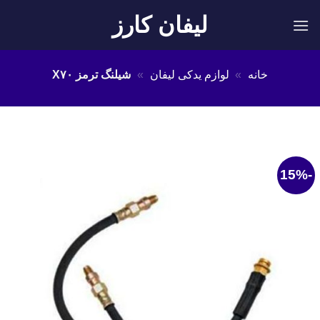
Ski
لیفان کارز
t
conten
خانه
»
لوازم یدکی لیفان
»
شیلنگ ترمز X۷۰
-15%