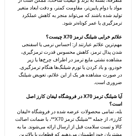
متفرقه، بسته به برند و کیفیت ساخت، ممکن است از
مواد با دوام پایین‌تر، مقاومت کمتر، و دقت ابعاد متغیر
تولید شده باشند که می‌تواند منجر به کاهش عملکرد
ترمزگیری یا عمر کوتاه‌تر شود.
علائم خرابی شیلنگ ترمز X70 چیست؟
مهم‌ترین علائم عبارتند از: احساس نرمی یا اسفنجی
شدن پدال ترمز، کاهش محسوس قدرت ترمزگیری،
مشاهده نشتی مایع ترمز در اطراف چرخ‌ها یا زیر
خودرو، و باد کردن یا تورم شیلنگ‌ها هنگام ترمزگیری.
در صورت مشاهده هر یک از این علائم، تعویض شیلنگ
ضروری است.
آیا شیلنگ ترمز X70 در فروشگاه لیفان کارز اصل
است؟
بله، تمامی محصولات عرضه شده در فروشگاه «لیفان
کارز»، از جمله **شیلنگ ترمز X70**، با ضمانت اصالت
کالا و تست سلامت قبل از ارسال ارائه می‌شوند. ما به
مشتریان خود اطمینان می‌دهیم که قطعات با بالاترین