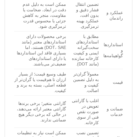
تضمین انتقال
ممکن است به دلیل عدم
فشار دقیق و
دقت در ابعاد، ضخامت یا
عملکرد و
بدون افت،
مقاومت، منجر به کاهش
راندمان
عملکرد بهینه
جزئی یا محسوس قدرت
ترمزگیری.
ترمزگیری شود.
مطابق با
برخی محصولات دارای
استانداردهای
استانداردهای معتبر (مانند
استانداردها
سخت‌گیرانه
DOT، SAE) هستند، اما
و
ایمنی و کیفیت
بسیاری فاقد این استانداردها
گواهینامه‌ها
کارخانه سازنده
یا دارای استانداردهای
(مانند DOT).
ضعیف‌تر می‌باشند.
معمولاً گران‌تر
طیف وسیع قیمت؛ از بسیار
به دلیل تضمین
ارزان تا هم‌قیمت یا گران‌تر از
قیمت
کیفیت و
قطعه اصلی، بسته به برند و
اصالت.
کیفیت.
اغلب با گارانتی
گارانتی متغیر؛ برخی برندها
تعویض در
ضمانت و
گارانتی معتبر ارائه می‌دهند،
صورت نقص
خدمات
در حالی که برخی دیگر هیچ
فنی از سوی
ضمانتی ندارند.
کارخانه.
تضمین نصب
ممکن است نیاز به تنظیمات