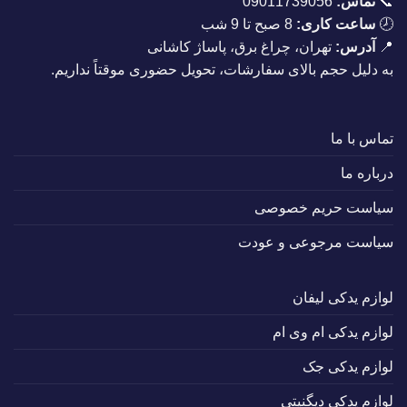
📞
تماس:
09011739056
🕗
ساعت کاری:
8 صبح تا 9 شب
📍
آدرس:
تهران، چراغ برق، پاساژ کاشانی
به دلیل حجم بالای سفارشات، تحویل حضوری موقتاً نداریم.
تماس با ما
درباره ما
سیاست حریم خصوصی
سیاست مرجوعی و عودت
لوازم یدکی لیفان
لوازم یدکی ام وی ام
لوازم یدکی جک
لوازم یدکی دیگنیتی