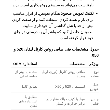
نامتناسب می‌تواند به سیستم روغن‌کاری آسیب بزند.
تکنیک تعویض صحیح:
هنگام تعویض، از ابزار مناسب
برای باز و بسته کردن استفاده کنید و از سفت کردن
بیش از حد یا شل گذاشتن آن خودداری نمایید.
اطمینان حاصل کنید که واشر آن به درستی در جای
خود قرار گرفته است.
جدول مشخصات فنی صافی روغن کارتل لیفان 520 و
X50
ویژگی
مشخصات
استاندارد OEM
نوع
صافی روغن کارتل (توری اویل
مشابه یا بهتر از
قطعه
پمپ)
قطعه اصلی
مدل
لیــــــفان 520 و X50
تطابق کامل
خودرو
مطابق با
جنس
مواد با کیفیت بالا، مقاوم در
استانداردهای
فیلتر
برابر حرارت و فشار
لیفان