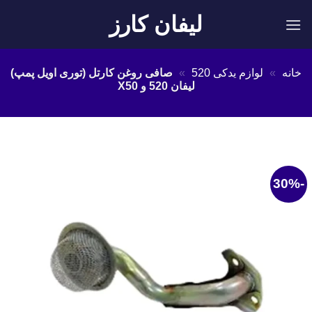
Ski
لیفان کارز
t
conten
خانه
»
لوازم یدکی 520
»
صافی روغن کارتل (توری اویل پمپ)
لیفان 520 و X50
-30%