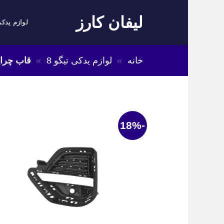
Skip
لیفان کارز
to
لوازم یدکی
content
خانه
»
لوازم یدکی تیگو 8
»
قاب چراغ 
-18%