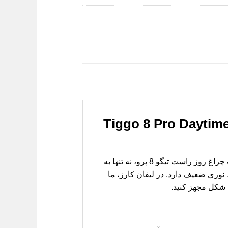
 (Tiggo 8 Pro Daytime Running Light
آیا به دنبال ارتقاء ظاهری خودروی تیگو 8 پرو خود هستید یا نیاز به تعویض قاب چراغ روز آسیب‌دیده دارید؟ قاب چراغ روز راست تیگو 8 پرو، نه تنها به
وری ضعیف دارد. در لیفان کارز، ما
ن شکل مجهز کنید.