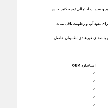
اغ روز، به جنس پلاستیک و مقاومت آن در برابر اشعه UV خورشید و ضربات احتمالی توجه کنید. جنس
ای نفوذ آب و رطوبت باقی نماند.
ش یا صدای غیرعادی اطمینان حاصل
استاندارد OEM
✓
✓
✓
✓
✓