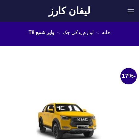
Ski
لیفان کارز
t
conten
خانه
»
لوازم یدکی جک
»
وایر شمع T8
-17%