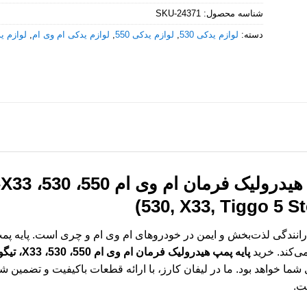
شناسه محصول:
SKU-24371
دسته:
لوازم یدکی 530
,
لوازم یدکی 550
,
لوازم یدکی ام وی ام
,
لوازم ی
530, X33, Tiggo 5 S
رانندگی لذت‌بخش و ایمن در خودروهای ام وی ام و چری است. پایه پ
می‌کند. خرید
پایه پمپ هیدرولیک فرمان ام وی ام 550، 530، X33، تیگو 5
 خواهد بود. ما در لیفان کارز، با ارائه قطعات باکیفیت و تضمین شد
ت.