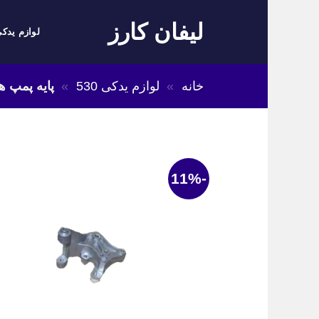
Skip
لیفان کارز
to
لوازم یدکی
content
خانه
»
لوازم یدکی 530
»
پایه پمپ هیدرول
-11%