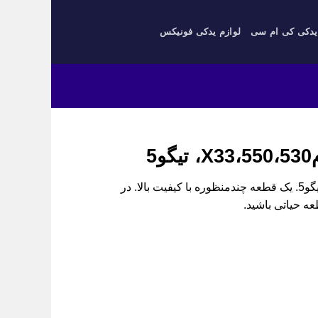
یدکی کی ام سی
لوازم یدکی فونیکس
5
پایه پمپ هیدرولیک فرمان مشترک برای 550، 530، X33 و تیگو5. یک قطعه چندمنظوره با کیفیت بالا. در
 حیاتی باشید.