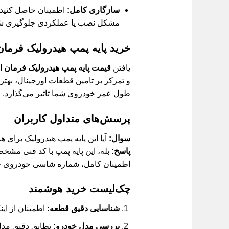
سازگاری کامل:
اطمینان حاصل کنید 
مشکل نصب یا عملکردی جلوگیری ش
خرید پایه پمپ هیدرولیک فرمان ام وی ام 550، 530، X33،
یافتن
قیمت پایه پمپ هیدرولیک فرمان ام وی ام 550، 530،
و تمرکز بر تامین قطعات اورجینال، بهتر
طول عمر خودروی شما تاثیر می‌گذارد.
پرسش‌های متداول کاربران
سوال:
آیا این پایه پمپ هیدرولیک برای همه مدل‌های ام 
پاسخ:
اطمینان کامل، شماره شاسی خودروی خود 
چک‌لیست خرید هوشمند
شناسایی دقیق قطعه:
اطمینان از اینک
بررسی مدل خودرو:
تطابق دقیق مدل خودرو (550، 530، X33، ت