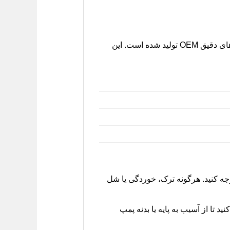
پایه پمپ هیدرولیک فرمان ام وی ام 550، 530، X33، تیگو 5 که توسط لیفان کارز عرضه می‌شود، با استانداردهای دقیق OEM تولید شده است. این
ه کنید. هرگونه ترک، خوردگی یا شل
تا از آسیب به پایه یا بدنه پمپ