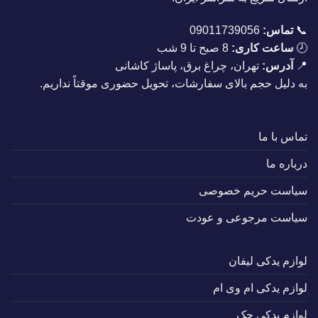
📞
تماس:
09011739056
🕗
ساعت کاری:
8 صبح تا 9 شب
📍
آدرس:
تهران، چراغ برق، پاساژ کاشانی
به دلیل حجم بالای سفارشات، تحویل حضوری موقتاً نداریم.
تماس با ما
درباره ما
سیاست حریم خصوصی
سیاست مرجوعی و عودت
لوازم یدکی لیفان
لوازم یدکی ام وی ام
لوازم یدکی جک