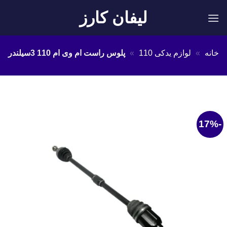
Ski
لیفان کارز
t
conten
خانه
»
لوازم یدکی 110
»
پلوس راست ام وی ام 110 3سیلندر
-17%