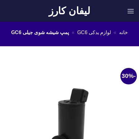
Ski
لیفان کارز
t
conten
خانه
»
لوازم یدکی GC6
»
پمپ شیشه شوی جیلی GC6
-30%