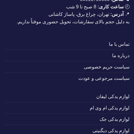
🕗
ساعت کاری:
8 صبح تا 9 شب
📍
آدرس:
تهران، چراغ برق، پاساژ کاشانی
به دلیل حجم بالای سفارشات، تحویل حضوری موقتاً نداریم.
تماس با ما
درباره ما
سیاست حریم خصوصی
سیاست مرجوعی و عودت
لوازم یدکی لیفان
لوازم یدکی ام وی ام
لوازم یدکی جک
لوازم یدکی دیگنیتی