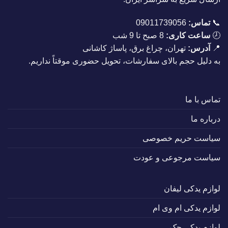
📞
تماس:
09011739056
🕗
ساعت کاری:
8 صبح تا 9 شب
📍
آدرس:
تهران، چراغ برق، پاساژ کاشانی
به دلیل حجم بالای سفارشات، تحویل حضوری موقتاً نداریم.
تماس با ما
درباره ما
سیاست حریم خصوصی
سیاست مرجوعی و عودت
لوازم یدکی لیفان
لوازم یدکی ام وی ام
لوازم یدکی جک