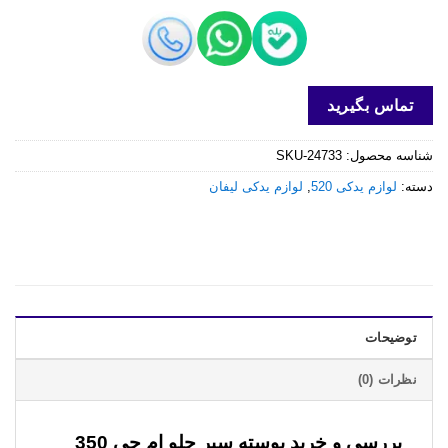
تماس بگیرید
شناسه محصول:
SKU-24733
دسته:
لوازم یدکی 520
,
لوازم یدکی لیفان
توضیحات
نظرات (0)
بررسی و خرید
پوسته سپر جلو ام جی 350