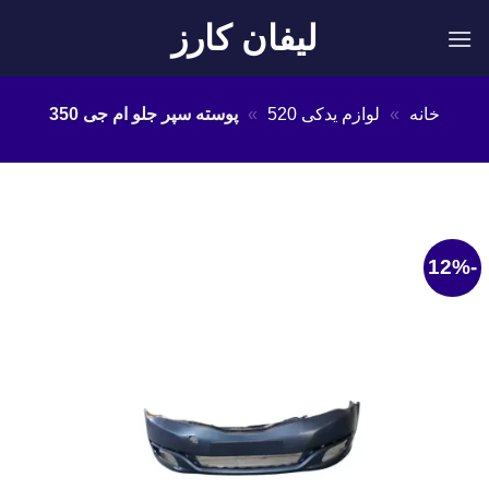
Ski
لیفان کارز
t
conten
خانه
»
لوازم یدکی 520
»
پوسته سپر جلو ام جی 350
-12%