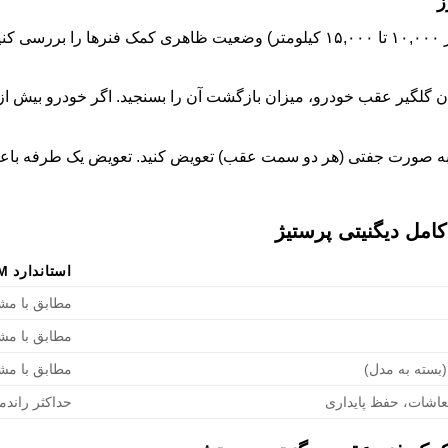
ز
به صورت منظم (هر ۱۰,۰۰۰ تا ۱۵,۰۰۰ کیلومتر) وضعیت ظاهری کمک فنرها
ه صورت جفتی (هر دو سمت عقب) تعویض کنید. تعویض یک طرفه باعث 
مل دیگنیتی پرستیژ
استاندارد OEM
مطابق با مش
مطابق با مش
(بسته به مدل)
مطابق با مش
اشات، حفظ پایداری
حداکثر راند