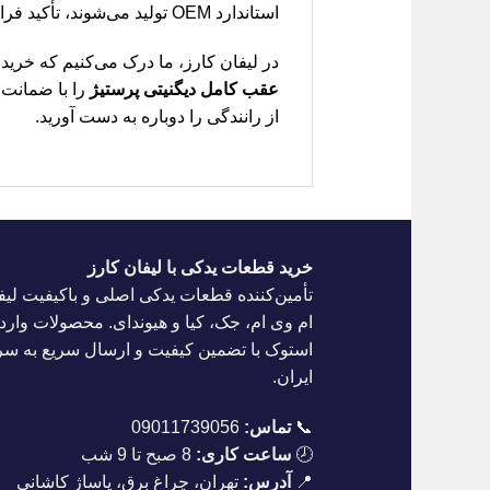
استاندارد OEM تولید می‌شوند، تأکید فراوان دارند تا از دوام و عملکرد بی‌نقص آن در شرایط مختلف رانندگی اطمینان حاصل کنند.
در لیفان کارز، ما درک می‌کنیم که خر
عقب کامل دیگنیتی پرستیژ
را با ضمانت 
از رانندگی را دوباره به دست آورید.
خرید قطعات یدکی با لیفان کارز
تأمین‌کننده قطعات یدکی اصلی و باکیفیت لیف
ام وی ام، جک، کیا و هیوندای. محصولات واردا
استوک با تضمین کیفیت و ارسال سریع به س
ایران.
📞
تماس:
09011739056
🕗
ساعت کاری:
8 صبح تا 9 شب
📍
آدرس:
تهران، چراغ برق، پاساژ کاشانی