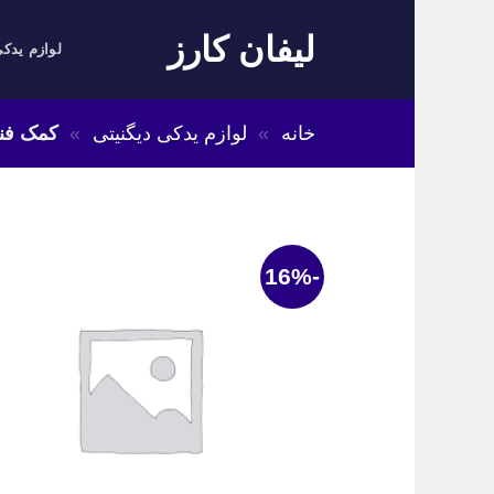
Skip
لیفان کارز
to
لوازم یدکی
content
خانه
»
لوازم یدکی دیگنیتی
»
کمک فنر
-16%