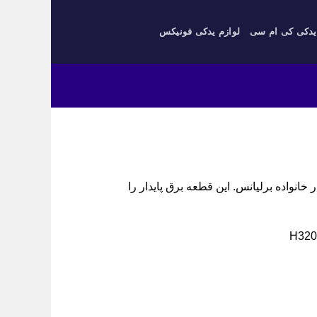
یدکی کی ام سی
لوازم یدکی فونیکس
نس H320/H330/H220/H230، مشترک در خانواده برلیانس. این قطعه برق پایدار را