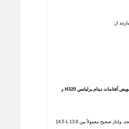
تند از:
ویض آفتامات دینام برلیانس H320
و
قبل از خرید، از یک مکانیک بخواهید ولتاژ خروجی دینام را با اتصال باتری و بدون آن بسنجد. ولتاژ صحیح معمولاً بین 13.8 تا 14.5