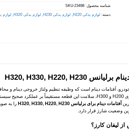
شناسه محصول:
SKU-23498
دسته:
لوازم یدکی H220
,
لوازم یدکی H230
,
لوازم یدکی H320
,
لوازم یدک
انس H320, H330, H220, H230
درو، آفتامات دینام است که وظیفه تنظیم ولتاژ خروجی دینام و محافظ
بر عهده دارد. در خودروهای برلیانس سری H200 و H300، سلامت این قطعه مستقیماً بر
رین
آفتامات دینام برای برلیانس H320, H330, H220, H230
را به صور
ین وضعیت شارژ قرار دارد.
از لیفان کارز؟