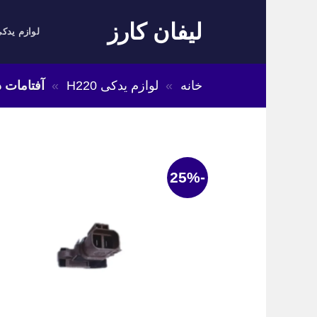
Skip
لیفان کارز
to
لوازم یدکی
content
خانه
»
لوازم یدکی H220
»
آفتامات دین
-25%