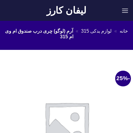
Ski
لیفان کارز
t
conten
خانه
»
لوازم یدکی 315
»
آرم (لوگو) چری درب صندوق ام وی
ام 315
-25%