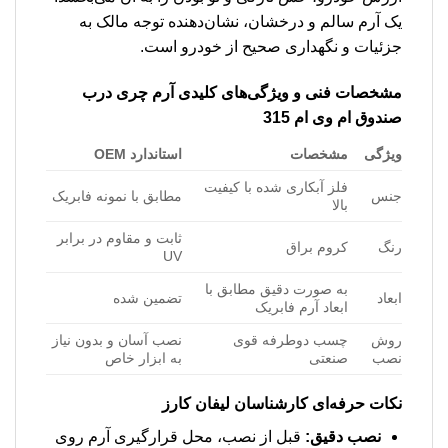
یک آرم سالم و درخشان، نشان‌دهنده توجه مالک به
جزئیات و نگهداری صحیح از خودرو است.
مشخصات فنی و ویژگی‌های کلیدی آرم چری درب
صندوق ام وی ام 315
ویژگی
مشخصات
استاندارد OEM
فلز آبکاری شده با کیفیت
جنس
مطابق با نمونه فابریک
بالا
ثابت و مقاوم در برابر
رنگ
کروم براق
UV
به صورت دقیق مطابق با
ابعاد
تضمین شده
ابعاد آرم فابریک
روش
چسب دوطرفه قوی
نصب آسان و بدون نیاز
نصب
صنعتی
به ابزار خاص
نکات حرفه‌ای کارشناسان لیفان کارز
نصب دقیق:
قبل از نصب، محل قرارگیری آرم روی