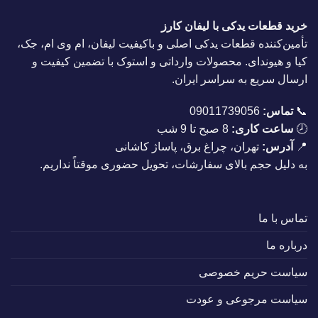
خرید قطعات یدکی با لیفان کارز
تأمین‌کننده قطعات یدکی اصلی و باکیفیت لیفان، ام وی ام، جک،
کیا و هیوندای. محصولات وارداتی و استوک با تضمین کیفیت و
ارسال سریع به سراسر ایران.
📞
تماس:
09011739056
🕗
ساعت کاری:
8 صبح تا 9 شب
📍
آدرس:
تهران، چراغ برق، پاساژ کاشانی
به دلیل حجم بالای سفارشات، تحویل حضوری موقتاً نداریم.
تماس با ما
درباره ما
سیاست حریم خصوصی
سیاست مرجوعی و عودت