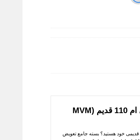
بسته تعویض دیسک و صفحه کلاچ و لنت ترمز ام وی ام 110 قدیم (MVM
یا به دنبال راهکاری مطمئن و مقرون‌به‌صرفه برای احیای سیستم انتقال قدرت و ترمز خودروی ام وی ام 110 قدیمی خود هستید؟ بسته جامع تعویض