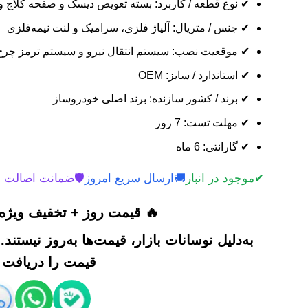
✔ نوع قطعه / کاربرد: بسته تعویض دیسک و صفحه کلاچ و
✔ جنس / متریال: آلیاژ فلزی، سرامیک و لنت نیمه‌فلزی
✔ موقعیت نصب: سیستم انتقال نیرو و سیستم ترمز چرخ‌
✔ استاندارد / سایز: OEM
✔ برند / کشور سازنده: برند اصلی خودروساز
✔ مهلت تست: 7 روز
✔ گارانتی: 6 ماه
✔
موجود در انبار
🚚
ارسال سریع امروز
🛡️
ضمانت اصالت 
🔥 قیمت روز + تخفیف ویژه 
به‌دلیل نوسانات بازار، قیمت‌ها به‌روز نیستند
قیمت را دریافت ک