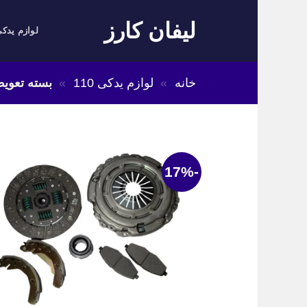
Skip
لیفان کارز
to
لوازم یدکی
content
خانه
»
لوازم یدکی 110
»
بسته تعویض 
-17%