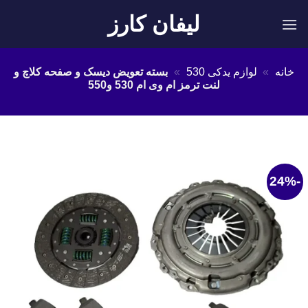
Ski
لیفان کارز
t
conten
خانه
»
لوازم یدکی 530
»
بسته تعویض دیسک و صفحه کلاچ و
لنت ترمز ام وی ام 530 و550
-24%