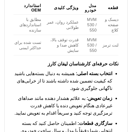
مدل
استاندارد
قطعه
ویژگی کلیدی
خودرو
OEM
دیسک و
MVM
مطابق با
عملکرد روان، عمر
صفحه
530 /
استانداردهای
طولانی
کلاچ
550
سازنده
MVM
قدرت توقف بالا،
تست شده برای
لنت ترمز
530 /
کاهش صدا و
حداکثر ایمنی
550
سایش
نکات حرفه‌ای کارشناسان لیفان کارز
انتخاب بسته اصلی:
همیشه به دنبال بسته‌هایی باشید
که کیفیت تضمین شده داشته باشند تا از خرابی‌های
ناگهانی جلوگیری شود.
زمان تعویض:
به علائم هشدار دهنده مانند صداهای
غیرعادی هنگام تعویض دنده یا کاهش قدرت
ترمزگیری توجه کنید و سریعاً اقدام به تعویض نمایید.
سازگاری قطعات:
اطمینان حاصل کنید که بسته
انتخابی شما دقیقاً با مدل و سال ساخت خودروی