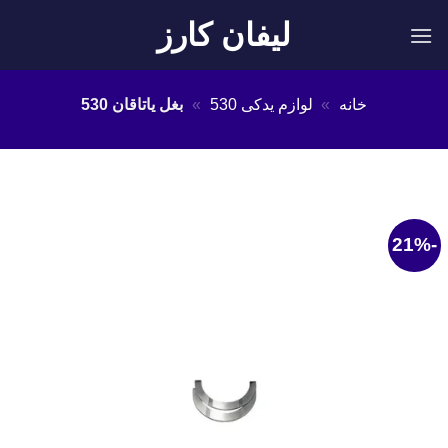
Ski
لیفان کارز
t
conten
خانه
»
لوازم یدکی 530
»
بغل یاتاقان 530
-21%