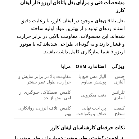
مشخصات فنی و مزایای بغل یاتاقان آریزو 5 از لیفان
کارز
بغل یاتاقان‌های موجود در لیفان کارز، با رعایت دقیق
استانداردهای تولید و از بهترین مواد اولیه ساخته
شده‌اند. این محصولات، مقاومت بالایی در برابر حرارت
و فشار دارند و به گونه‌ای طراحی شده‌اند که با موتور
آریزو 5 شما سازگاری کامل داشته باشند.
ویژگی
استاندارد OEM
مزایا
جنس
آلیاژ مس-قلع با
مقاومت بالا در برابر سایش و
آلیاژی
پوشش مقاوم
حرارت، طول عمر بیشتر
تلرانس
کاهش اصطکاک، جلوگیری از
دقت میکرونی
ابعادی
لقی بیش از حد
کیفیت
پرداخت نهایی
کاهش اتلاف انرژی، روانکاری
سطح
صاف و یکنواخت
بهتر
نکات حرفه‌ای کارشناسان لیفان کارز
اهمیت کیفیت روغن موتور:
همواره از روغن موتور با