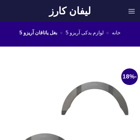
Ski
لیفان کارز
t
conten
خانه
»
لوازم یدکی آریزو 5
»
بغل یاتاقان آریزو 5
-18%