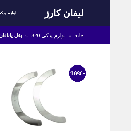
Skip
لیفان کارز
to
لوازم یدکی
content
خانه
»
لوازم یدکی 820
»
بغل یاتاقان ل
-16%