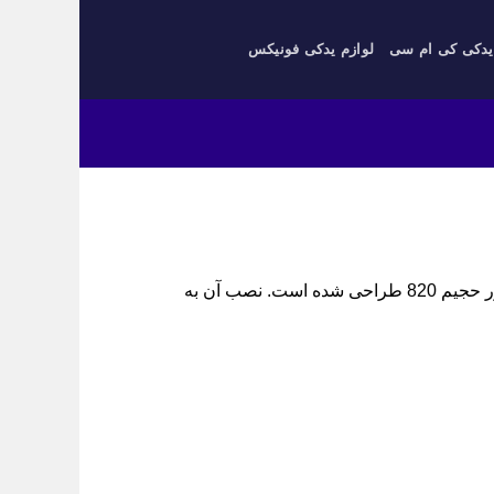
یدکی کی ام سی
لوازم یدکی فونیکس
بغل یاتاقان لیفان 820، سیل روغن جلو. این قطعه برای موتور حجیم 820 طراحی شده است. نصب آن به