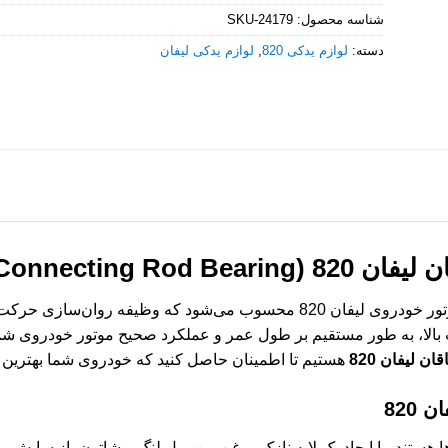
شناسه محصول:
SKU-24179
دسته:
لوازم یدکی 820
,
لوازم یدکی لیفان
Lifan 820 Connecting Rod Be)
بغل یاتاقان، یکی از قطعات حیاتی در موتور خودروی لیفان 820 محسوب می‌شو
یت بالا، به طور مستقیم بر طول عمر و عملکرد صحیح موتور خودروی شما 
قان لیفان 820
هستیم تا اطمینان حاصل کنید که خودروی شما بهترین 
820
آن‌ها هستند، با ایجاد یک لایه نازک روغن بین میل لنگ و شاتون، از سای