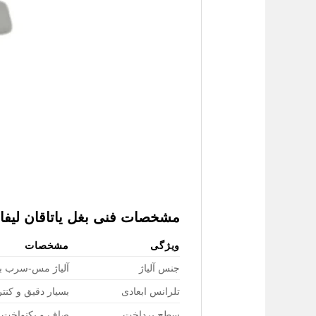
مشخصات فنی بغل یاتاقان لیفان 0
ویژگی
مشخصات
جنس آلیاژ
آلیاژ مس-سرب ب
تلرانس ابعادی
بسیار دقیق و کنت
سطح پرداخت
صاف و یکنواخت ب