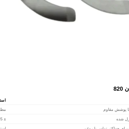
82
استان
ا پوشش مقاوم
مطاب
رل شده
± 0.005 میلی‌متر
رای حداکثر تماس با روغن
استان