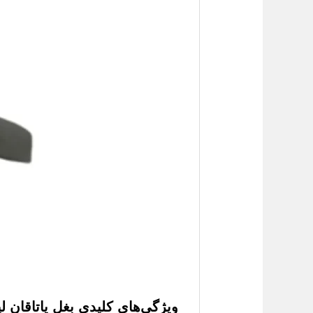
ویژگی‌های کلیدی بغل یاتاقان لیفان 820 در لیف