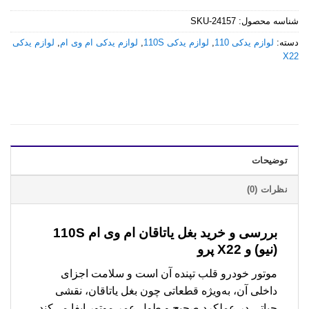
شناسه محصول:
SKU-24157
دسته:
لوازم یدکی 110
,
لوازم یدکی 110S
,
لوازم یدکی ام وی ام
,
لوازم یدکی
X22
توضیحات
نظرات (0)
بررسی و خرید
بغل یاتاقان ام وی ام 110S
(نیو) و X22 پرو
موتور خودرو قلب تپنده آن است و سلامت اجزای
داخلی آن، به‌ویژه قطعاتی چون بغل یاتاقان، نقشی
حیاتی در عملکرد صحیح و طول عمر موتور ایفا می‌کند.