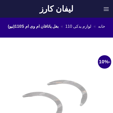
Ski
لیفان کارز
t
conten
خانه
»
لوازم یدکی 110
»
بغل یاتاقان ام وی ام 110S(نیو)
-10%