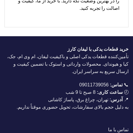
را در بهترین وضعیت نگه دارید. با خرید از ما، کیفیت و
اصالت را تجربه کنید.
خرید قطعات یدکی با لیفان کارز
تأمین‌کننده قطعات یدکی اصلی و باکیفیت لیفان، ام وی ام، جک،
کیا و هیوندای. محصولات وارداتی و استوک با تضمین کیفیت و
ارسال سریع به سراسر ایران.
📞
تماس:
09011739056
🕗
ساعت کاری:
8 صبح تا 9 شب
📍
آدرس:
تهران، چراغ برق، پاساژ کاشانی
به دلیل حجم بالای سفارشات، تحویل حضوری موقتاً نداریم.
تماس با ما