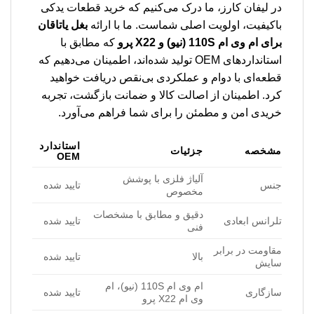
در لیفان کارز، ما درک می‌کنیم که خرید قطعات یدکی
باکیفیت، اولویت اصلی شماست. ما با ارائه
بغل یاتاقان
برای ام وی ام 110S (نیو) و X22 پرو
که مطابق با
استانداردهای OEM تولید شده‌اند، اطمینان می‌دهیم که
قطعه‌ای با دوام و عملکردی بی‌نقص دریافت خواهید
کرد. اطمینان از اصالت کالا و ضمانت بازگشت، تجربه
خریدی امن و مطمئن را برای شما فراهم می‌آورد.
استاندارد
مشخصه
جزئیات
OEM
آلیاژ فلزی با پوشش
جنس
تایید شده
مخصوص
دقیق و مطابق با مشخصات
تلرانس ابعادی
تایید شده
فنی
مقاومت در برابر
بالا
تایید شده
سایش
ام وی ام 110S (نیو)، ام
سازگاری
تایید شده
وی ام X22 پرو