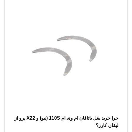
چرا
خرید بغل یاتاقان ام وی ام 110S (نیو) و X22 پرو
از
لیفان کارز؟