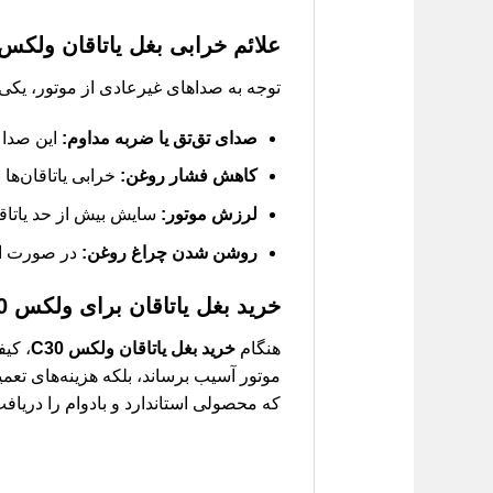
علائم خرابی بغل یاتاقان ولکس 30
توجه به صداهای غیرعادی از موتور، یکی ا
صدای تق‌تق یا ضربه مداوم:
این صدا م
کاهش فشار روغن:
خرابی یاتاقان‌ه
لرزش موتور:
سایش بیش از حد یاتاقا
روشن شدن چراغ روغن:
در صورت اف
خرید
بغل یاتاقان برای ولکس C30
هنگام
خرید بغل یاتاقان ولکس C30
، کیف
موتور آسیب برساند، بلکه هزینه‌های تعمی
که محصولی استاندارد و بادوام را دریافت