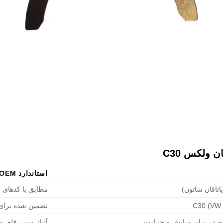
 ولکس C30
استاندارد OEM
یاتاقان شاتون)
مطابق با کدهای 
تضمین شده برای م
وم در برابر سایش و حرارت
آلیاژ مس، قلع، 