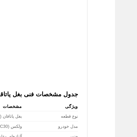
جدول مشخصات فنی بغل یاتاقان
ویژگی
مشخصات
نوع قطعه
بغل یاتاقان (
مدل خودرو
ولکس C30 (VW C30)
جنس
آلیاژهای مقا