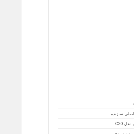
اصلی سازنده
دل C30
سرب و روی