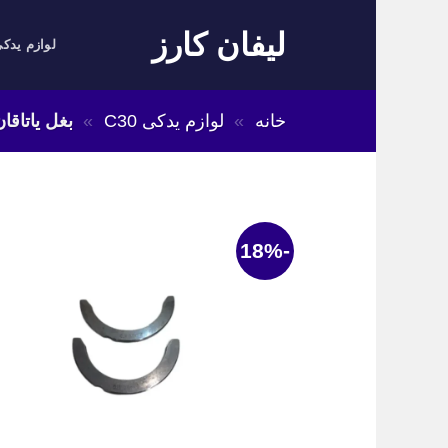
Skip
لیفان کارز
to
لوازم یدکی
content
خانه
»
لوازم یدکی C30
»
بغل یاتاقان
-18%