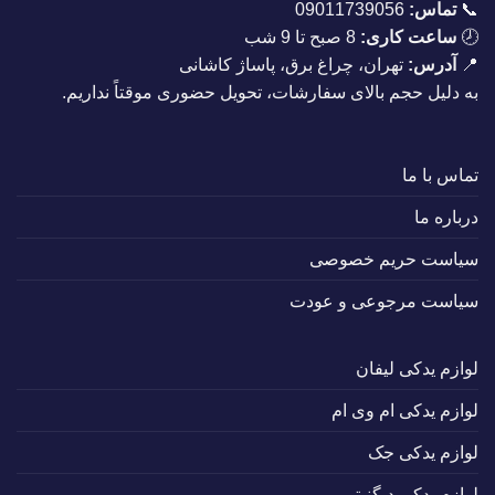
📞
تماس:
09011739056
🕗
ساعت کاری:
8 صبح تا 9 شب
📍
آدرس:
تهران، چراغ برق، پاساژ کاشانی
به دلیل حجم بالای سفارشات، تحویل حضوری موقتاً نداریم.
تماس با ما
درباره ما
سیاست حریم خصوصی
سیاست مرجوعی و عودت
لوازم یدکی لیفان
لوازم یدکی ام وی ام
لوازم یدکی جک
لوازم یدکی دیگنیتی