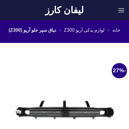
Ski
لیفان کارز
t
conten
خانه
»
لوازم یدکی آریو Z300
»
دیاق سپر جلو آریو (Z300)
-27%