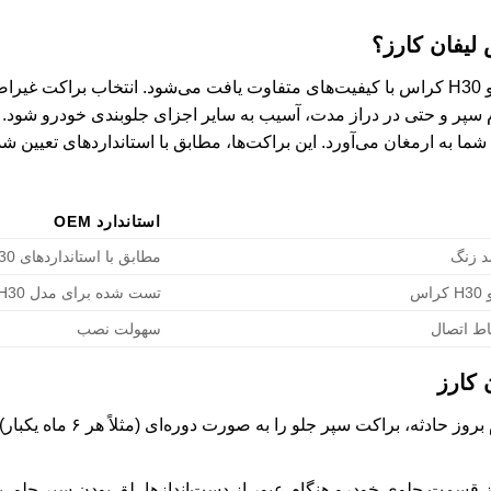
در بازار، انواع مختلفی از براکت سپر جلو H30 کراس با کیفیت‌های متفاوت یافت می‌شود. انتخ
 و حتی در دراز مدت، آسیب به سایر اجزای جلوبندی خودرو شود. لیف
ما به ارمغان می‌آورد. این براکت‌ها، مطابق با استانداردهای تعیین ش
استاندارد OEM
د زنگ
مطابق با استانداردهای H30 کراس
س
تست شده برای مدل H30 کراس
قاط اتصال
سهولت نصب
 کارز
حتی در صورت عدم بروز حادث
سمت جلوی خودرو هنگام عبور از دست‌اندازها، لق بودن سپر جلو، یا ع