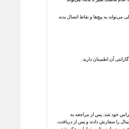
می‌تواند به پیچ‌ها و نقاط اتصال بدنه
ارانتی آن اطمینان دارید.
یی، یکی از مشتریان ما، پس از برخورد جزئی با مانعی در پارکینگ، متوجه لق شدن سپر جلوی H30 کراس خود شد. پس از مراجعه به
نال را سفارش دادند و پس از دریافت،
 خودرو دوباره مثل روز اول محکم شد.