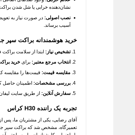
نشان‌دهنده خرابی یا شل شدن براکت 
نصب اصولی:
در صورت نیاز به تعویض،
آسیب برساند.
خرید هوشمندانه براکت سپر جلو H30 کر
تشخیص نیاز:
ابتدا از سلامت براکت 
انتخاب مرجع معتبر:
برای
خرید براکت سپر
مقایسه قیمت:
قیمت‌ها را مقایسه کنی
بررسی مشخصات:
اطمینان حاصل کنید که برا
سفارش آنلاین:
از طریق سایت لیفان ک
تجربه یک راننده H30 کراس
تعمیرگاه، مشخص شد که براکت سپر جلو آ
با راهنمایی کارشناسان ما، به راحتی آن