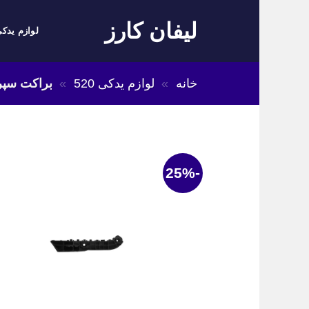
Skip
لیفان کارز
to
لوازم یدکی
content
خانه
»
لوازم یدکی 520
»
براکت سپر جلو 0
-25%