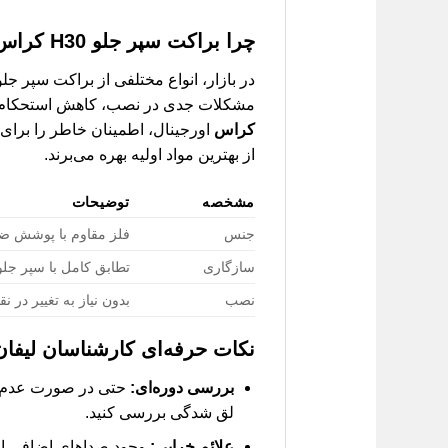
چرا براکت سپر جلو H30 کراس لیفان کارز؟
مشکلات جدی در نصب، کاهش استحکام سپر
کراس
اورجینال، اطمینان خاطر را برای ش
از بهترین مواد اولیه بهره می‌برند.
مشخصه
توضیحات
جنس
فلز مقاوم با پوشش ض
سازگاری
تطابق کامل با سپر جلو H30 کرا
نصب
بدون نیاز به تغییر در ن
نکات حرفه‌ای کارشناسان لیفان
بررسی دوره‌ای:
لق شدگی بررسی کنید.
علائم خرابی:
وجود صداهای اضافی از ق