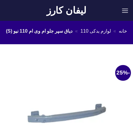
Ski
لیفان کارز
t
conten
خانه
»
لوازم یدکی 110
»
دیاق سپر جلو ام وی ام 110 نیو (S)
-25%