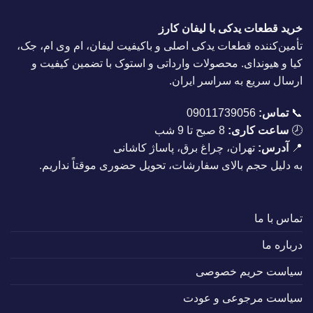
خرید قطعات یدکی با لیفان کارز
تأمین‌کننده قطعات یدکی اصلی و باکیفیت لیفان، ام وی ام، جک،
کیا و هیوندای. محصولات وارداتی و استوک با تضمین کیفیت و
ارسال سریع به سراسر ایران.
📞
تماس:
09011739056
🕗
ساعت کاری:
8 صبح تا 9 شب
📍
آدرس:
تهران، چراغ برق، پاساژ کاشانی
به دلیل حجم بالای سفارشات، تحویل حضوری موقتاً نداریم.
تماس با ما
درباره ما
سیاست حریم خصوصی
سیاست مرجوعی و عودت