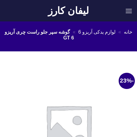
Ski
لیفان کارز
t
conten
خانه
»
لوازم یدکی آریزو 6
»
گوشه سپر جلو راست چری آریزو
6 GT
-23%