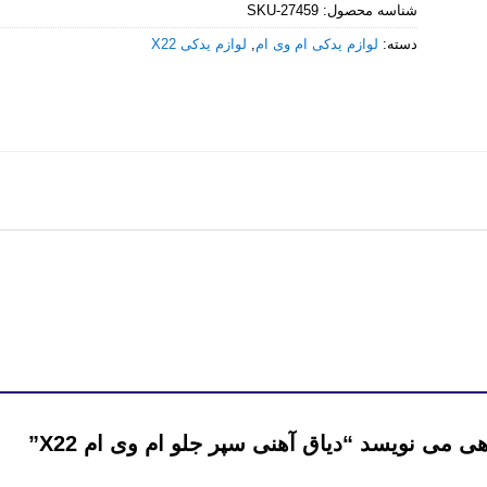
شناسه محصول:
SKU-27459
دسته:
لوازم یدکی ام وی ام
,
لوازم یدکی X22
 می نویسد “دیاق آهنی سپر جلو ام وی ام X22”