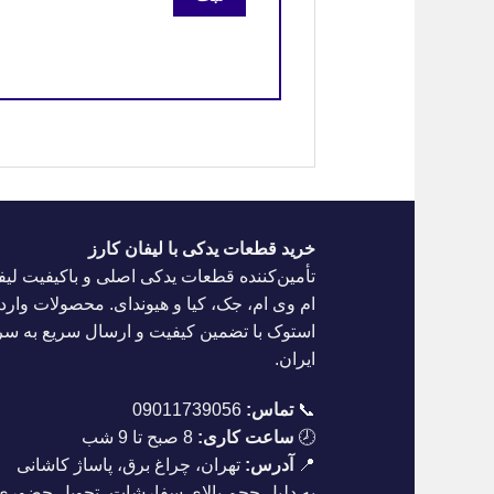
خرید قطعات یدکی با لیفان کارز
تأمین‌کننده قطعات یدکی اصلی و باکیفیت لیف
ام وی ام، جک، کیا و هیوندای. محصولات واردا
استوک با تضمین کیفیت و ارسال سریع به س
ایران.
📞
تماس:
09011739056
🕗
ساعت کاری:
8 صبح تا 9 شب
📍
آدرس:
تهران، چراغ برق، پاساژ کاشانی
به دلیل حجم بالای سفارشات، تحویل حضوری