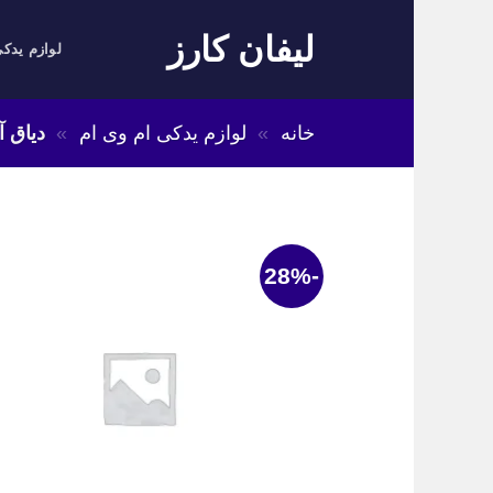
Skip
لیفان کارز
to
لوازم یدکی
content
خانه
»
لوازم یدکی ام وی ام
»
دیاق آ
-28%