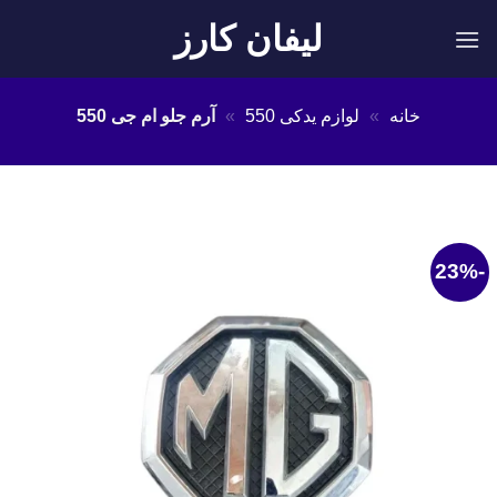
Ski
لیفان کارز
t
conten
خانه
»
لوازم یدکی 550
»
آرم جلو ام جی 550
-23%