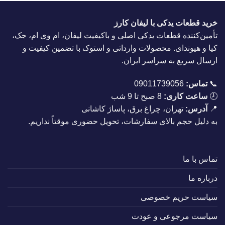
خرید قطعات یدکی با لیفان کارز
تأمین‌کننده قطعات یدکی اصلی و باکیفیت لیفان، ام وی ام، جک،
کیا و هیوندای. محصولات وارداتی و استوک با تضمین کیفیت و
ارسال سریع به سراسر ایران.
📞
تماس:
09011739056
🕗
ساعت کاری:
8 صبح تا 9 شب
📍
آدرس:
تهران، چراغ برق، پاساژ کاشانی
به دلیل حجم بالای سفارشات، تحویل حضوری موقتاً نداریم.
تماس با ما
درباره ما
سیاست حریم خصوصی
سیاست مرجوعی و عودت