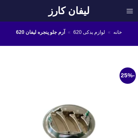
Ski
لیفان کارز
t
conten
خانه
»
لوازم یدکی 620
»
آرم جلو پنجره لیفان 620
-25%