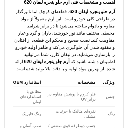
اهمیت و مشخصات فنی
آرم جلو پنجره لیفان 620
آرم جلو پنجره لیفان 620
، قطعه‌ای کوچک اما تاثیرگذار
در طراحی کلی خودرو است. این آرم معمولاً از مواد
مقاوم و بادوام ساخته می‌شود تا در برابر شرایط
محیطی مختلف مانند نور خورشید، باران و گرد و غبار
مقاومت کند. نصب صحیح و محکم این قطعه، از افتادن
و مفقود شدن آن جلوگیری می‌کند و ظاهر اولیه خودرو
را بازسازی می‌نماید. در لیفان کارز، شما می‌توانید
اطمینان داشته باشید که
آرم جلو پنجره لیفان 620
ارائه
شده، از بهترین مواد اولیه و با دقت بالا تولید شده است.
ویژگی
مشخصات
استاندارد OEM
مطابق با
فلز کروم با پوشش مقاوم در
جنس
استانداردهای
برابر UV
لیفان
نقره‌ای متالیک با جزئیات
رنگ
رنگ فابریک
مشکی
چسب دوطرفه قوی صنعتی /
نصب آسان و