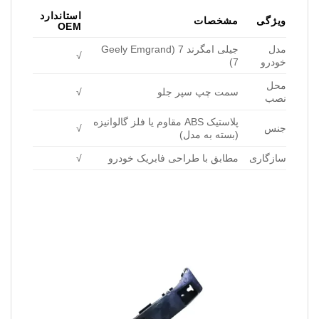
استاندارد
ویژگی
مشخصات
OEM
مدل
جیلی امگرند 7 (Geely Emgrand
√
خودرو
7)
محل
سمت چپ سپر جلو
√
نصب
پلاستیک ABS مقاوم یا فلز گالوانیزه
جنس
√
(بسته به مدل)
سازگاری
مطابق با طراحی فابریک خودرو
√