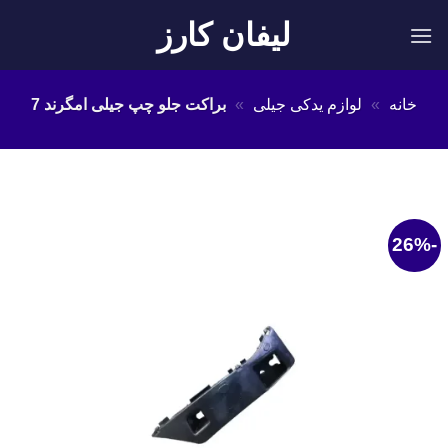
Ski
لیفان کارز
t
conten
خانه
»
لوازم یدکی جیلی
»
براکت جلو چپ جیلی امگرند 7
-26%