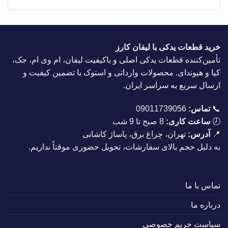
خرید قطعات یدکی با لیفان کارز
تأمین‌کننده قطعات یدکی اصلی و باکیفیت لیفان، ام وی ام، جک،
کیا و هیوندای. محصولات وارداتی و استوک با تضمین کیفیت و
ارسال سریع به سراسر ایران.
📞
تماس:
09011739056
🕗
ساعت کاری:
8 صبح تا 9 شب
📍
آدرس:
تهران، چراغ برق، پاساژ کاشانی
به دلیل حجم بالای سفارشات، تحویل حضوری موقتاً نداریم.
تماس با ما
درباره ما
سیاست حریم خصوصی