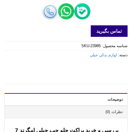
تماس بگیرید
شناسه محصول:
SKU-23985
دسته:
لوازم یدکی جیلی
توضیحات
نظرات (0)
بررسی و خرید
براکت جلو چپ جیلی امگرند 7