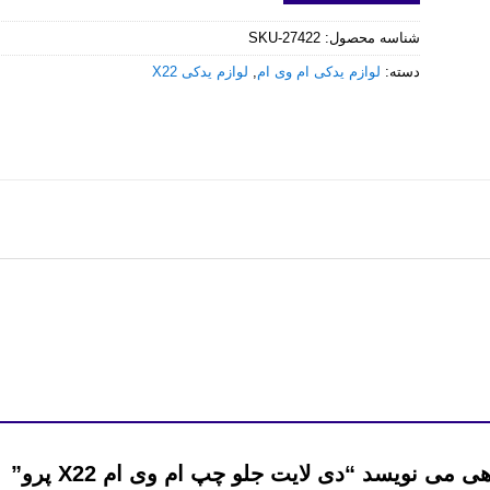
شناسه محصول:
SKU-27422
دسته:
لوازم یدکی ام وی ام
,
لوازم یدکی X22
می نویسد “دی لایت جلو چپ ام وی ام X22 پرو”