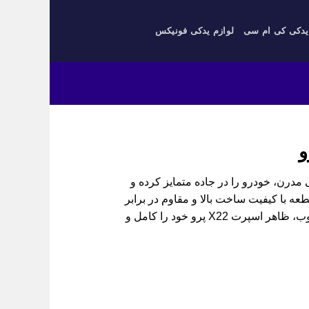
یدکی کی ام سی
لوازم یدکی فونیکس
 وی ام X22 پرو با فناوری LED و طراحی مدرن، خودرو را در جاده متمایز کرده و
طعه با کیفیت ساخت بالا و مقاوم در برابر
آب و ضربه، دوام و کارایی بالایی دارد. با تعویض دی‌لایت معیوب، ظاهر اسپرت X22 پرو خود را کامل و