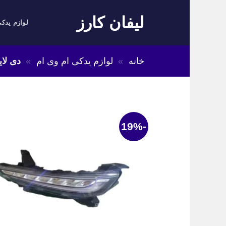
Skip
لیفان کارز
to
لوازم یدکی
content
خانه
»
لوازم یدکی ام وی ام
»
دی لایت
-19%