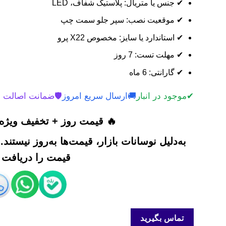
✔ جنس یا متریال: پلاستیک شفاف، LED
✔ موقعیت نصب: سپر جلو سمت چپ
✔ استاندارد یا سایز: مخصوص X22 پرو
✔ مهلت تست: 7 روز
✔ گارانتی: 6 ماه
✔
موجود در انبار
🚚
ارسال سریع امروز
🛡️
ضمانت اصالت 
🔥 قیمت روز + تخفیف ویژه 
به‌دلیل نوسانات بازار، قیمت‌ها به‌روز نیستند
قیمت را دریافت ک
تماس بگیرید