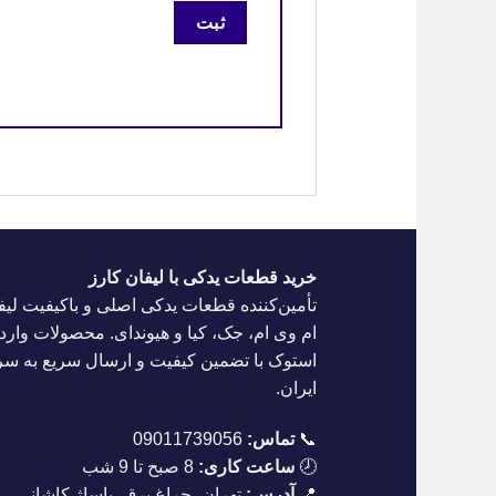
خرید قطعات یدکی با لیفان کارز
تأمین‌کننده قطعات یدکی اصلی و باکیفیت لیف
ام وی ام، جک، کیا و هیوندای. محصولات واردا
استوک با تضمین کیفیت و ارسال سریع به س
ایران.
📞
تماس:
09011739056
🕗
ساعت کاری:
8 صبح تا 9 شب
📍
آدرس:
تهران، چراغ برق، پاساژ کاشانی