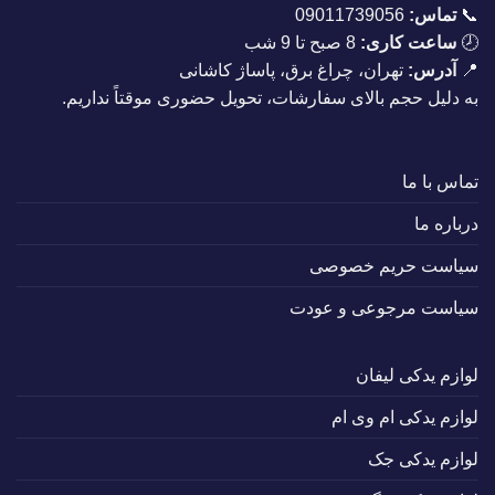
📞
تماس:
09011739056
🕗
ساعت کاری:
8 صبح تا 9 شب
📍
آدرس:
تهران، چراغ برق، پاساژ کاشانی
به دلیل حجم بالای سفارشات، تحویل حضوری موقتاً نداریم.
تماس با ما
درباره ما
سیاست حریم خصوصی
سیاست مرجوعی و عودت
لوازم یدکی لیفان
لوازم یدکی ام وی ام
لوازم یدکی جک