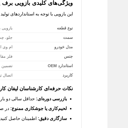
ویژگی‌های کلیدی بازویی برف پاک ک
این بازویی با توجه به استانداردهای تولید خودروی ام وی ام 110 طراحی و ساخته شده است ت
نوع قطعه
بازویی 
سمت
جلو، چپ 
مدل خودرو
ام وی ام 110 ق
جنس
فلز مقا
استاندارد OEM
تضمین 
کاربرد
اتصال ت
نکات حرفه‌ای کارشناسان لیفان کار
بازرسی دوره‌ای:
حداقل سالی دو بار،
لحیم‌کاری یا جوشکاری ممنوع:
در صور
سازگاری دقیق:
اطمینان حاصل کنید 