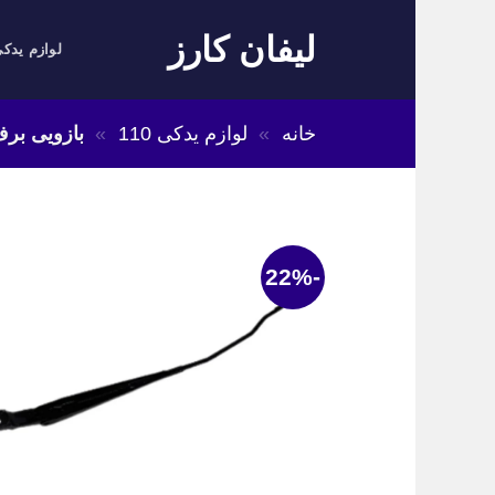
Skip
لیفان کارز
to
لوازم یدکی
content
خانه
»
لوازم یدکی 110
»
بازویی برف پ
-22%