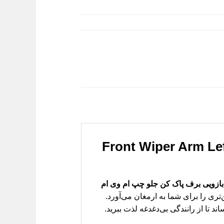
یی برف پاک کن جلو چپ ام وی ام 110 قدیم (Front Wiper Arm Left
بازویی برف پاک کن جلو چپ ام وی ام
تری را برای شما به ارمغان می‌آورد.
 تا از رانندگی بی‌دغدغه لذت ببرید.