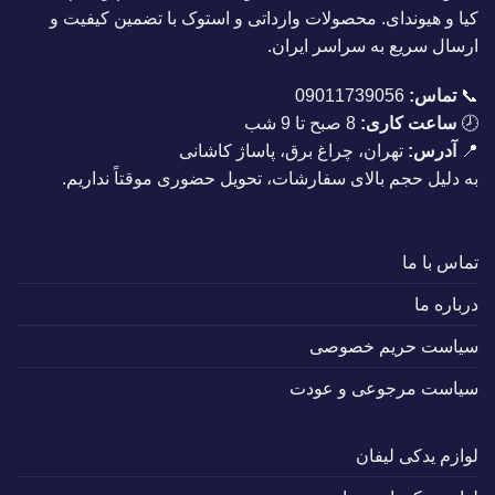
کیا و هیوندای. محصولات وارداتی و استوک با تضمین کیفیت و
ارسال سریع به سراسر ایران.
📞
تماس:
09011739056
🕗
ساعت کاری:
8 صبح تا 9 شب
📍
آدرس:
تهران، چراغ برق، پاساژ کاشانی
به دلیل حجم بالای سفارشات، تحویل حضوری موقتاً نداریم.
تماس با ما
درباره ما
سیاست حریم خصوصی
سیاست مرجوعی و عودت
لوازم یدکی لیفان