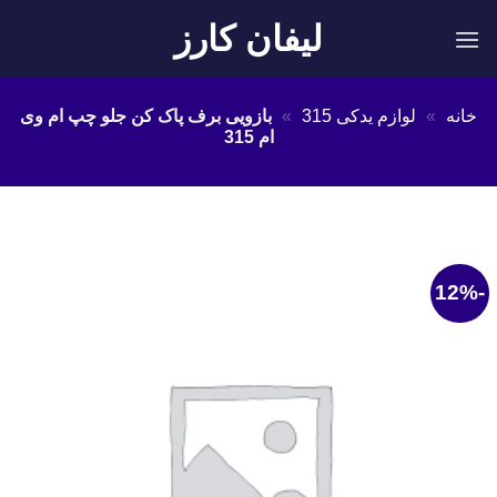
Ski
لیفان کارز
t
conten
خانه
»
لوازم یدکی 315
»
بازویی برف پاک کن جلو چپ ام وی
ام 315
-12%