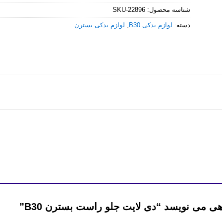
شناسه محصول:
SKU-22896
دسته:
لوازم یدکی B30
,
لوازم یدکی بسترن
ی می نویسد “دی لایت جلو راست بسترن B30”