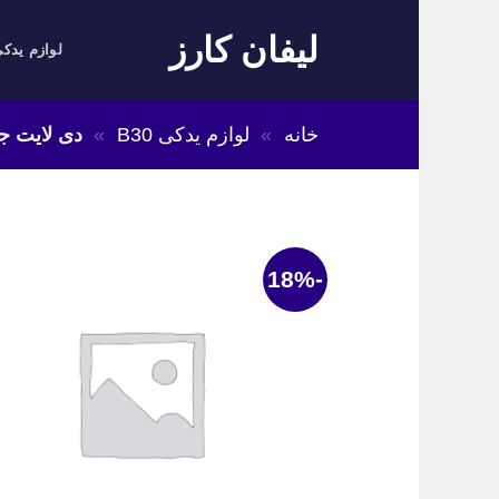
Skip
لیفان کارز
to
لوازم یدکی
content
خانه
»
لوازم یدکی B30
»
دی لایت جل
-18%