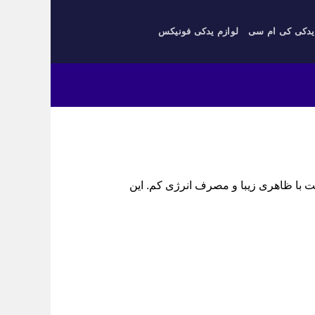
یدکی کی ام سی
لوازم یدکی فونیکس
سترن B30، چراغ روز LED سمت راست با ظاهری زیبا و مصرف انرژی کم. این