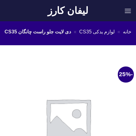
Ski
لیفان کارز
t
conten
خانه
»
لوازم یدکی CS35
»
دی لایت جلو راست چانگان CS35
-25%