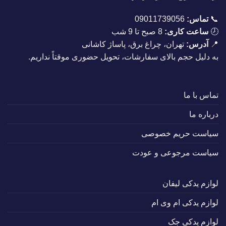
📞
تماس:
09011739056
🕗
ساعت کاری:
8 صبح تا 9 شب
📍
آدرس:
تهران، چراغ برق، پاساژ کاشانی
به دلیل حجم بالای سفارشات، تحویل حضوری موقتاً نداریم.
تماس با ما
درباره ما
سیاست حریم خصوصی
سیاست مرجوعی و عودت
لوازم یدکی لیفان
لوازم یدکی ام وی ام
لوازم یدکی جک