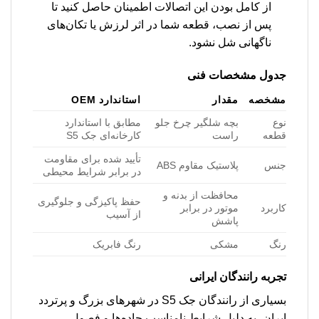
از کامل بودن این اتصالات اطمینان حاصل کنید تا
پس از نصب، قطعه شما در اثر لرزش یا تکان‌های
ناگهانی شل نشود.
جدول مشخصات فنی
مشخصه
مقدار
استاندارد OEM
نوع
بچه شلگیر چرخ جلو
مطابق با استاندارد
قطعه
راست
کارخانه‌ای جک S5
تأیید شده برای مقاومت
جنس
پلاستیک مقاوم ABS
در برابر شرایط محیطی
محافظت از بدنه و
حفظ پاکیزگی و جلوگیری
کاربرد
موتور در برابر
از آسیب
پاشش
رنگ
مشکی
رنگ فابریک
تجربه رانندگان ایرانی
بسیاری از رانندگان جک S5 در شهرهای بزرگ و پرتردد
ایران، به دلیل شرایط نامناسب جاده‌ها و فصول