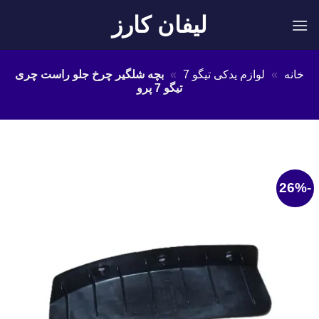
Ski
لیفان کارز
t
conten
خانه
»
لوازم یدکی تیگو 7
»
بچه شلگیر چرخ جلو راست چری
تیگو 7 پرو
-26%