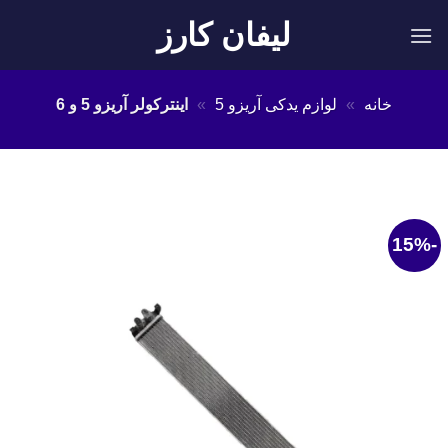
Ski
لیفان کارز
t
conten
خانه
»
لوازم یدکی آریزو 5
»
اینترکولر آریزو 5 و 6
-15%