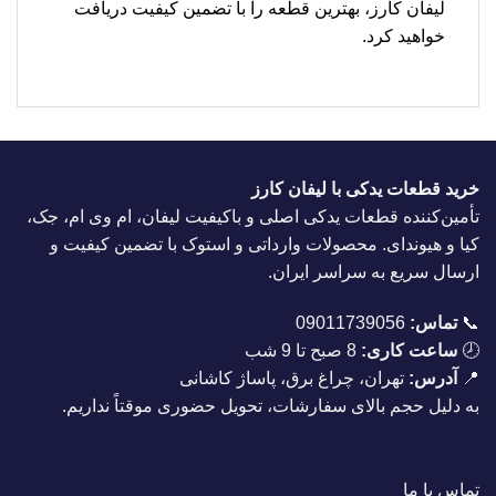
لیفان کارز، بهترین قطعه را با تضمین کیفیت دریافت
خواهید کرد.
خرید قطعات یدکی با لیفان کارز
تأمین‌کننده قطعات یدکی اصلی و باکیفیت لیفان، ام وی ام، جک،
کیا و هیوندای. محصولات وارداتی و استوک با تضمین کیفیت و
ارسال سریع به سراسر ایران.
📞
تماس:
09011739056
🕗
ساعت کاری:
8 صبح تا 9 شب
📍
آدرس:
تهران، چراغ برق، پاساژ کاشانی
به دلیل حجم بالای سفارشات، تحویل حضوری موقتاً نداریم.
تماس با ما