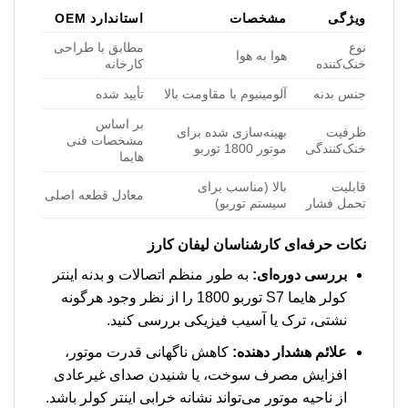
ویژگی
مشخصات
استاندارد OEM
نوع
مطابق با طراحی
هوا به هوا
خنک‌کننده
کارخانه
جنس بدنه
آلومینیوم با مقاومت بالا
تأیید شده
بر اساس
ظرفیت
بهینه‌سازی شده برای
مشخصات فنی
خنک‌کنندگی
موتور 1800 توربو
هایما
قابلیت
بالا (مناسب برای
معادل قطعه اصلی
تحمل فشار
سیستم توربو)
نکات حرفه‌ای کارشناسان لیفان کارز
بررسی دوره‌ای:
به طور منظم اتصالات و بدنه اینتر
کولر هایما S7 توربو 1800 را از نظر وجود هرگونه
نشتی، ترک یا آسیب فیزیکی بررسی کنید.
علائم هشدار دهنده:
کاهش ناگهانی قدرت موتور،
افزایش مصرف سوخت، یا شنیدن صدای غیرعادی
از ناحیه موتور می‌تواند نشانه خرابی اینتر کولر باشد.