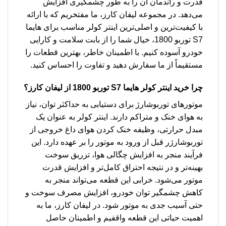
قدرت و راندمان آن را به طور چشمگیری افزایش
می‌دهد. در مجموعه لیفان کارز، ما مفتخریم که با ارائه
با کیفیت‌ترین و اصلی‌ترین اینتر کولر مناسب برای هایما
S7 توربو 1800، خیال شما را از بابت سلامت و کارایی
خودرو آسوده کنیم. با اطمینان خاطر، بهترین قطعات را
مستقیماً از ما سفارش دهید و تفاوت را احساس کنید.
چرا خرید
اینتر کولر هایما S7 توربو 1800
از لیفان کارز؟
موتورهای توربوشارژ برای دستیابی به حداکثر توان، نیاز
به هوای خنک و متراکم دارند. اینتر کولر به عنوان یک
مبدل حرارتی، وظیفه خنک کردن هوای داغ خروجی از
توربوشارژر قبل از ورود به موتور را بر عهده دارد. این
فرآیند منجر به افزایش چگالی هوا، تزریق سوخت
بهینه‌تر و در نتیجه احتراق کامل‌تر و افزایش قدرت
موتور می‌شود. خرابی این قطعه می‌تواند منجر به
کاهش چشمگیر توان خودرو، افزایش مصرف سوخت و
حتی آسیب جدی به موتور شود. در لیفان کارز، ما به
اهمیت حیاتی این قطعه واقفیم و اطمینان حاصل