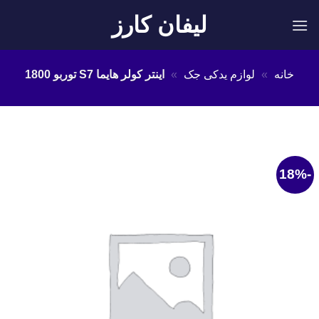
Ski
لیفان کارز
t
conten
خانه
»
لوازم یدکی جک
»
اینتر کولر هایما S7 توربو 1800
-18%