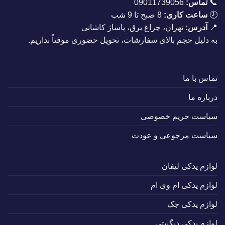
📞
تماس:
09011739056
🕗
ساعت کاری:
8 صبح تا 9 شب
📍
آدرس:
تهران، چراغ برق، پاساژ کاشانی
به دلیل حجم بالای سفارشات، تحویل حضوری موقتاً نداریم.
تماس با ما
درباره ما
سیاست حریم خصوصی
سیاست مرجوعی و عودت
لوازم یدکی لیفان
لوازم یدکی ام وی ام
لوازم یدکی جک
لوازم یدکی دیگنیتی