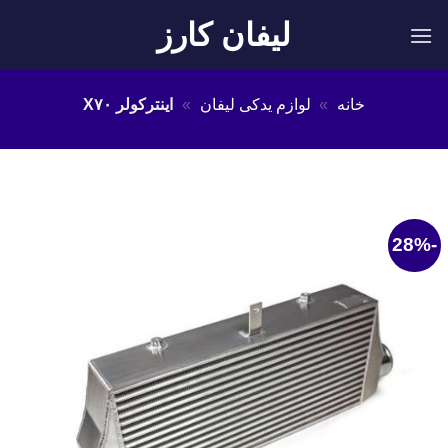
Ski
لیفان کارز
t
conten
خانه
»
لوازم یدکی لیفان
»
اینترکولر X۷۰
-28%