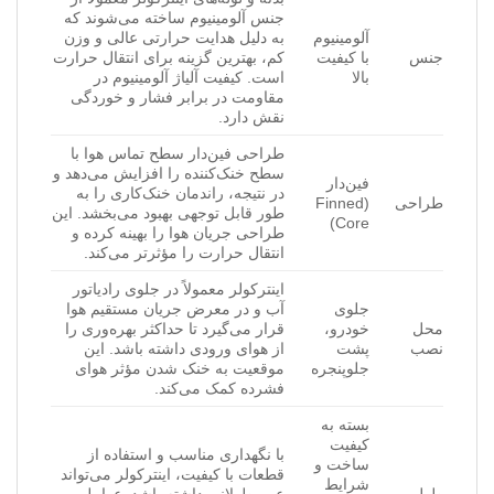
جنس آلومینیوم ساخته می‌شوند که
آلومینیوم
به دلیل هدایت حرارتی عالی و وزن
جنس
با کیفیت
کم، بهترین گزینه برای انتقال حرارت
بالا
است. کیفیت آلیاژ آلومینیوم در
مقاومت در برابر فشار و خوردگی
نقش دارد.
طراحی فین‌دار سطح تماس هوا با
سطح خنک‌کننده را افزایش می‌دهد و
فین‌دار
در نتیجه، راندمان خنک‌کاری را به
طراحی
(Finned
طور قابل توجهی بهبود می‌بخشد. این
Core)
طراحی جریان هوا را بهینه کرده و
انتقال حرارت را مؤثرتر می‌کند.
اینترکولر معمولاً در جلوی رادیاتور
جلوی
آب و در معرض جریان مستقیم هوا
محل
خودرو،
قرار می‌گیرد تا حداکثر بهره‌وری را
نصب
پشت
از هوای ورودی داشته باشد. این
جلوپنجره
موقعیت به خنک شدن مؤثر هوای
فشرده کمک می‌کند.
بسته به
کیفیت
با نگهداری مناسب و استفاده از
ساخت و
قطعات با کیفیت، اینترکولر می‌تواند
شرایط