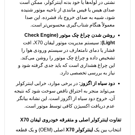
نشتی در لوله‌ها یا خود بدنه اینترکولر، ممکن است
صدای هیس یا فیس مانندی از ناحیه موتور شنیده
شود، شبیه به صدای خروج باد فشرده. این صدا
معمولاً هنگام شتاب‌گیری محسوس‌تر است.
روشن شدن چراغ چک موتور (Check Engine
Light):
سیستم مدیریت موتور لیفان X70، افت
فشار یا دمای نامتعارف در سیستم ورودی هوا را
تشخیص داده و چراغ چک موتور را روشن می‌کند.
این چراغ هشداری است که باید جدی گرفته شود و
نیاز به بررسی تخصصی دارد.
دود سیاه از اگزوز:
در برخی موارد، خرابی اینترکولر
می‌تواند منجر به احتراق ناقص سوخت شود که نتیجه
آن، خروج دود سیاه از اگزوز است. این نشانه بیانگر
عدم دریافت اکسیژن کافی توسط موتور است.
تفاوت اینترکولر اصلی و متفرقه خودروی لیفان X70
انتخاب بین یک
اینترکولر X70
اصلی (OEM) و یک قطعه