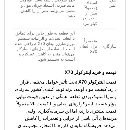
طول
عمر طولانی داشته باشد. عواملی
استفاده
عمر
مانند ضربه، انسداد جریان هوا، و
(معمولاً
نشتی می‌توانند عمر آن را کاهش
بیش از
دهند.
۱۰۰,۰۰۰
کیلومتر)
این قطعه به طور خاص برای تطابق
با ابعاد، اتصالات و الزامات سیستم
منحصراً
توربوشارژر لیفان X70 طراحی شده
سازگاری
برای لیفان
است. استفاده از مدل‌های ناسازگار
X70
می‌تواند منجر به کاهش عملکرد و
آسیب به سیستم شود.
قیمت و خرید اینترکولر X70
قیمت
اینترکولر X70
تحت تأثیر عوامل مختلفی قرار
دارد. کیفیت مواد اولیه، برند تولید کننده، کشور سازنده،
و نو یا استوک بودن قطعه، همگی در تعیین قیمت نهایی
مؤثر هستند. اینترکولرهای اصلی و با کیفیت بالا معمولاً
قیمت بیشتری دارند، اما این سرمایه‌گذاری اولیه،
هزینه‌های آتی ناشی از خرابی و تعمیرات را کاهش
می‌دهد. فروشگاه «لیفان کارز» با افتخار، مجموعه‌ای