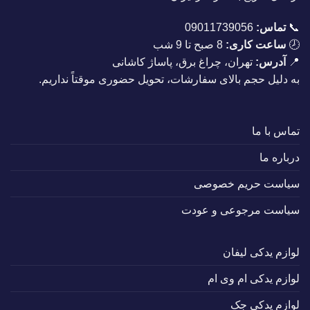
📞
تماس:
09011739056
🕗
ساعت کاری:
8 صبح تا 9 شب
📍
آدرس:
تهران، چراغ برق، پاساژ کاشانی
به دلیل حجم بالای سفارشات، تحویل حضوری موقتاً نداریم.
تماس با ما
درباره ما
سیاست حریم خصوصی
سیاست مرجوعی و عودت
لوازم یدکی لیفان
لوازم یدکی ام وی ام
لوازم یدکی جک