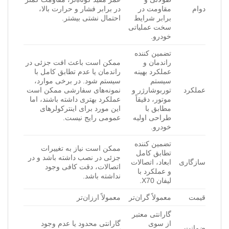
دوام
مقاومت در
در برابر فشار و حرارت بالا،
برابر شرایط
احتمال نشتی بیشتر.
سخت عملیاتی
خودرو.
تضمین کننده
راندمان و
ممکن است باعث افت جزئی در
عملکرد بهینه
راندمان یا عدم تطابق کامل با
سیستم
سیستم شود. در برخی موارد،
عملکرد
توربوشارژر و
نمونه‌های سفارشی ممکن است
موتور، دقیقاً
عملکرد بهتری داشته باشند، اما
مطابق با
این مورد برای اینترکولرهای
طراحی اولیه
عمومی رایج نیست.
خودرو.
تضمین کننده
ممکن است نیاز به تغییرات
تطابق کامل
جزئی در نصب داشته باشد و در
سازگاری
ابعاد، اتصالات
اتصالات، دقت کافی وجود
و عملکرد با
نداشته باشد.
لیفان X70.
قیمت
معمولاً گران‌تر
معمولاً ارزان‌تر
گارانتی معتبر
از سوی
گارانتی محدود یا عدم وجود
ضمانت