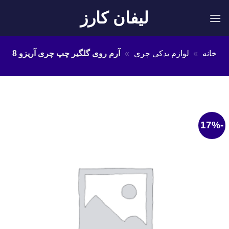
Ski
لیفان کارز
t
conten
خانه
»
لوازم یدکی چری
»
آرم روی گلگیر چپ چری آریزو 8
-17%