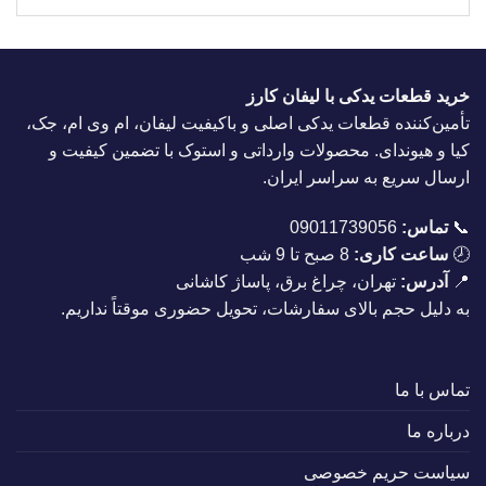
خرید قطعات یدکی با لیفان کارز
تأمین‌کننده قطعات یدکی اصلی و باکیفیت لیفان، ام وی ام، جک،
کیا و هیوندای. محصولات وارداتی و استوک با تضمین کیفیت و
ارسال سریع به سراسر ایران.
📞
تماس:
09011739056
🕗
ساعت کاری:
8 صبح تا 9 شب
📍
آدرس:
تهران، چراغ برق، پاساژ کاشانی
به دلیل حجم بالای سفارشات، تحویل حضوری موقتاً نداریم.
تماس با ما
درباره ما
سیاست حریم خصوصی