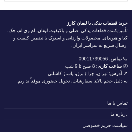
خرید قطعات یدکی با لیفان کارز
تأمین‌کننده قطعات یدکی اصلی و باکیفیت لیفان، ام وی ام، جک،
کیا و هیوندای. محصولات وارداتی و استوک با تضمین کیفیت و
ارسال سریع به سراسر ایران.
📞
تماس:
09011739056
🕗
ساعت کاری:
8 صبح تا 9 شب
📍
آدرس:
تهران، چراغ برق، پاساژ کاشانی
به دلیل حجم بالای سفارشات، تحویل حضوری موقتاً نداریم.
تماس با ما
درباره ما
سیاست حریم خصوصی