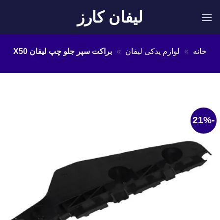
Ski
لیفان کارز
t
conten
خانه
»
لوازم یدکی لیفان
»
براکت سپر جلو چپ لیفان X50
-21%