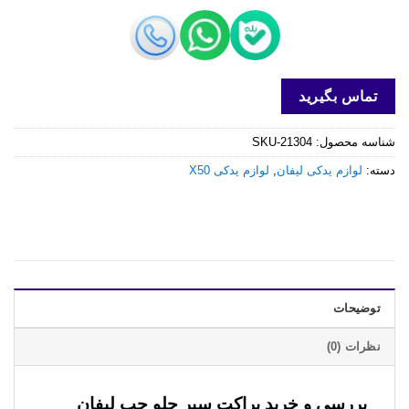
تماس بگیرید
شناسه محصول:
SKU-21304
دسته:
لوازم یدکی لیفان
,
لوازم یدکی X50
توضیحات
نظرات (0)
بررسی و خرید
براکت سپر جلو چپ لیفان