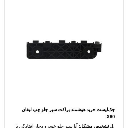
چک‌لیست خرید هوشمند
براکت سپر جلو چپ لیفان
X60
تشخیص مشکل:
آیا سپر جلو خودرو دچار افتادگی یا