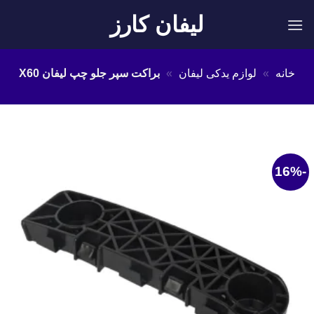
Ski
لیفان کارز
t
conten
خانه
»
لوازم یدکی لیفان
»
براکت سپر جلو چپ لیفان X60
-16%